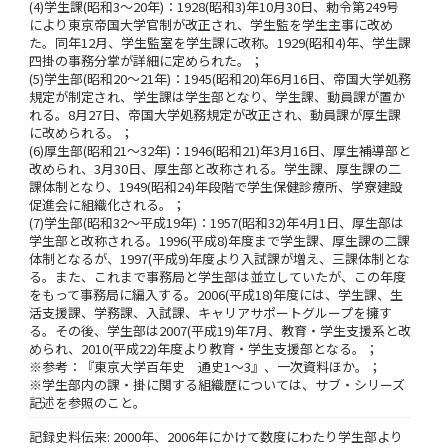
(4)学生課(昭和3～20年)：1928(昭和3)年10月30日、勅令第249号
により東京帝国大学官制が改正され、学生監を学生主事に改め
た。同年12月、学生監室を学生課に改称。1929(昭和4)年、学生課
四掛の事務分掌が詳細に定められた。；
(5)学生部(昭和20～21年)：1945(昭和20)年6月16日、帝国大学処務
規定が制定され、学生課は学生部となり、学生課、動員課が置か
れる。8月27日、帝国大学処務規定が改正され、動員課が厚生課
に改められる。；
(6)厚生部(昭和21～32年)：1946(昭和21)年3月16日、厚生補導部と
改められ、3月30日、厚生部と改称される。学生課、厚生課の二
課体制となり、1949(昭和24)年段階で学生保健診療所、学寮建設
促進会に組織化される。；
(7)学生部(昭和32～平成19年)：1957(昭和32)年4月1日、厚生部は
学生部と改称される。1996(平成8)年度まで学生課、厚生課の二課
体制となるが、1997(平成9)年度より入試課が増え、三課体制とな
る。また、これまで事務局と学生部は並立していたが、この年度
をもって事務局に編入する。2006(平成18)年度には、学生課、生
活支援課、学務課、入試課、キャリアサポートグループを擁す
る。その後、学生部は2007(平成19)年7月、教育・学生支援系と改
められ、2010(平成22)年度より教育・学生支援部となる。；
※参考：『東京大学百年史 通史1～3』、一次資料ほか。；
※学生部内の課・掛に関する組織歴については、サブ・シリーズ
記述を参照のこと。
記録史料伝来: 2000年、2006年にかけて数度にわたり学生部より