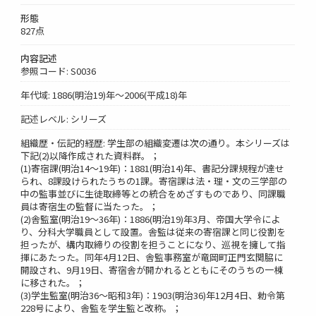
形態
827点
内容記述
参照コード: S0036
年代域: 1886(明治19)年～2006(平成18)年
記述レベル: シリーズ
組織歴・伝記的経歴: 学生部の組織変遷は次の通り。本シリーズは
下記(2)以降作成された資料群。；
(1)寄宿課(明治14～19年)：1881(明治14)年、書記分課規程が達せ
られ、8課設けられたうちの1課。寄宿課は法・理・文の三学部の
中の監事並びに生徒取締等との統合をめざすものであり、同課職
員は寄宿生の監督に当たった。；
(2)舎監室(明治19～36年)：1886(明治19)年3月、帝国大学令によ
り、分科大学職員として設置。舎監は従来の寄宿課と同じ役割を
担ったが、構内取締りの役割を担うことになり、巡視を擁して指
揮にあたった。同年4月12日、舎監事務室が竜岡町正門玄関脇に
開設され、9月19日、寄宿舎が開かれるとともにそのうちの一棟
に移された。；
(3)学生監室(明治36～昭和3年)：1903(明治36)年12月4日、勅令第
228号により、舎監を学生監と改称。；