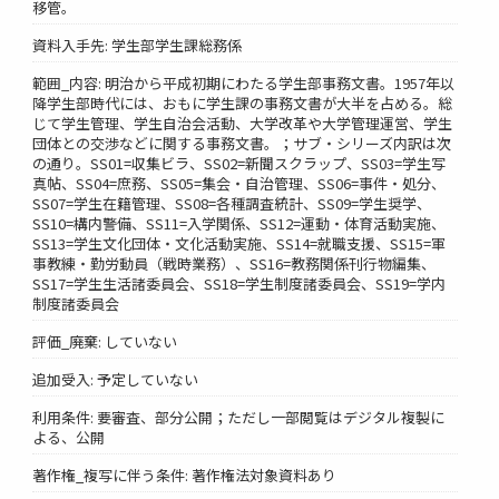
移管。
資料入手先: 学生部学生課総務係
範囲_内容: 明治から平成初期にわたる学生部事務文書。1957年以
降学生部時代には、おもに学生課の事務文書が大半を占める。総
じて学生管理、学生自治会活動、大学改革や大学管理運営、学生
団体との交渉などに関する事務文書。；サブ・シリーズ内訳は次
の通り。SS01=収集ビラ、SS02=新聞スクラップ、SS03=学生写
真帖、SS04=庶務、SS05=集会・自治管理、SS06=事件・処分、
SS07=学生在籍管理、SS08=各種調査統計、SS09=学生奨学、
SS10=構内警備、SS11=入学関係、SS12=運動・体育活動実施、
SS13=学生文化団体・文化活動実施、SS14=就職支援、SS15=軍
事教練・勤労動員（戦時業務）、SS16=教務関係刊行物編集、
SS17=学生生活諸委員会、SS18=学生制度諸委員会、SS19=学内
制度諸委員会
評価_廃棄: していない
追加受入: 予定していない
利用条件: 要審査、部分公開；ただし一部閲覧はデジタル複製に
よる、公開
著作権_複写に伴う条件: 著作権法対象資料あり