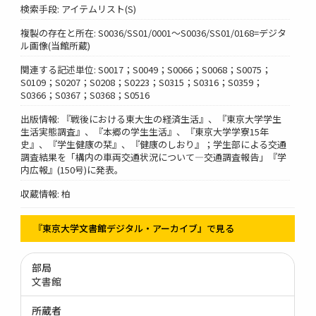
検索手段: アイテムリスト(S)
複製の存在と所在: S0036/SS01/0001～S0036/SS01/0168=デジタ
ル画像(当館所蔵)
関連する記述単位: S0017；S0049；S0066；S0068；S0075；
S0109；S0207；S0208；S0223；S0315；S0316；S0359；
S0366；S0367；S0368；S0516
出版情報: 『戦後における東大生の経済生活』、『東京大学学生
生活実態調査』、『本郷の学生生活』、『東京大学学寮15年
史』、『学生健康の栞』、『健康のしおり』；学生部による交通
調査結果を「構内の車両交通状況について―交通調査報告」『学
内広報』(150号)に発表。
収蔵情報: 柏
『東京大学文書館デジタル・アーカイブ』で見る
部局
文書館
所蔵者