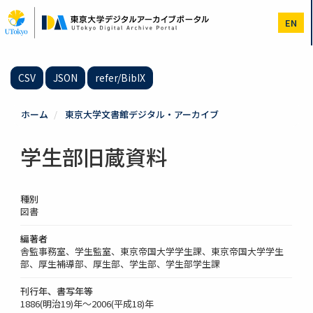
メ
イ
EN
ン
コ
ン
テ
CSV
JSON
refer/BibIX
ン
ツ
に
ホーム
東京大学文書館デジタル・アーカイブ
移
動
学生部旧蔵資料
種別
図書
編著者
舎監事務室、学生監室、東京帝国大学学生課、東京帝国大学学生
部、厚生補導部、厚生部、学生部、学生部学生課
刊行年、書写年等
1886(明治19)年～2006(平成18)年