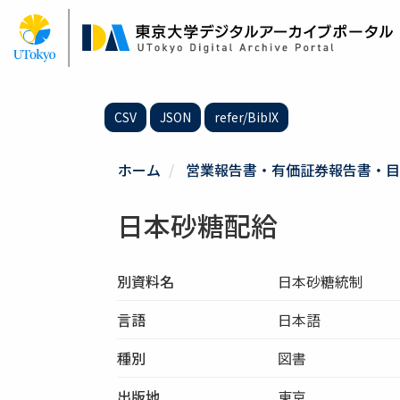
メ
イ
ン
コ
ン
テ
CSV
JSON
refer/BibIX
ン
ツ
に
ホーム
営業報告書・有価証券報告書・目
移
動
日本砂糖配給
別資料名
日本砂糖統制
言語
日本語
種別
図書
出版地
東京