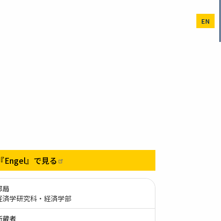
EN
『Engel』で見る
部局
経済学研究科・経済学部
所蔵者