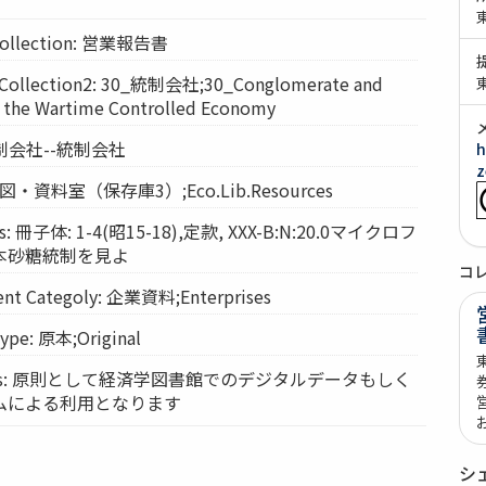
llection: 営業報告書
lection2: 30_統制会社;30_Conglomerate and
 the Wartime Controlled Economy
: 統制会社--統制会社
h
z
: 経図・資料室（保存庫3）;Eco.Lib.Resources
: 冊子体: 1-4(昭15-18),定款, XXX-B:N:20.0マイクロフ
本砂糖統制を見よ
コ
t Categoly: 企業資料;Enterprises
pe: 原本;Original
vices: 原則として経済学図書館でのデジタルデータもしく
ムによる利用となります
シ