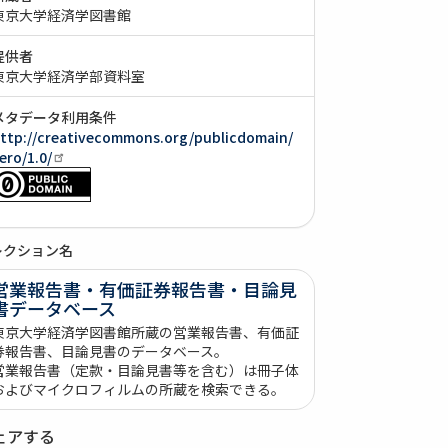
東京大学経済学図書館
提供者
東京大学経済学部資料室
メタデータ利用条件
ttp://creativecommons.org/publicdomain/
ero/1.0/
レクション名
営業報告書・有価証券報告書・目論見
書データベース
東京大学経済学図書館所蔵の営業報告書、有価証
券報告書、目論見書のデータベース。
営業報告書（定款・目論見書等を含む）は冊子体
およびマイクロフィルムの所蔵を検索できる。
ェアする