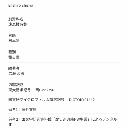
Enshiro shisho
別資料名
遠思楼詩鈔
言語
日本語
種別
和古書
編著者
広瀬 淡窓
内容記述
東大請求記号: 鴎E45:2758
国文研マイクロフィルム請求記号: DIGTOKY01442
備考1：鷗外文庫
備考2：国文学研究資料館「歴史的典籍NW事業」によるデジタル
化