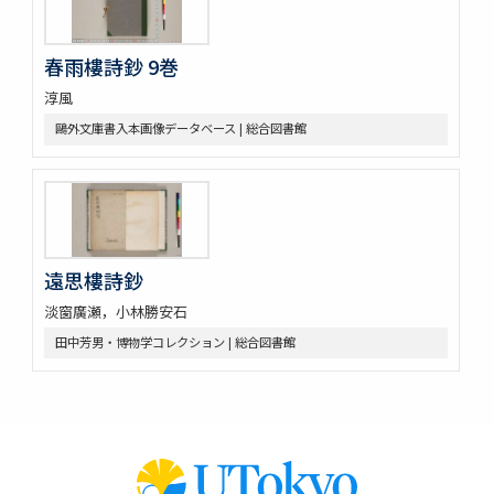
春雨樓詩鈔 9巻
淳風
鷗外文庫書入本画像データベース | 総合図書館
遠思樓詩鈔
淡窗廣瀬，小林勝安石
田中芳男・博物学コレクション | 総合図書館