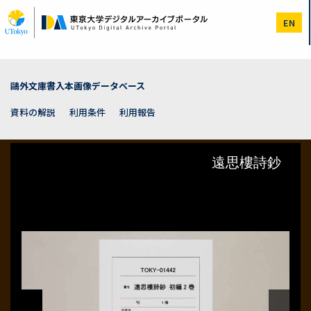
メ
イ
EN
ン
コ
ン
テ
ン
鷗外文庫書入本画像データベース
ツ
に
資料の解説
利用条件
利用報告
移
動