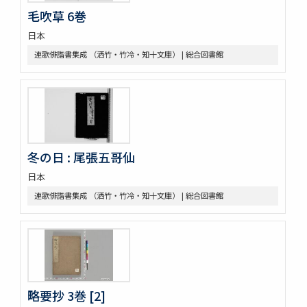
毛吹草 6巻
日本
連歌俳諧書集成 （洒竹・竹冷・知十文庫） | 総合図書館
冬の日 : 尾張五哥仙
日本
連歌俳諧書集成 （洒竹・竹冷・知十文庫） | 総合図書館
略要抄 3巻 [2]