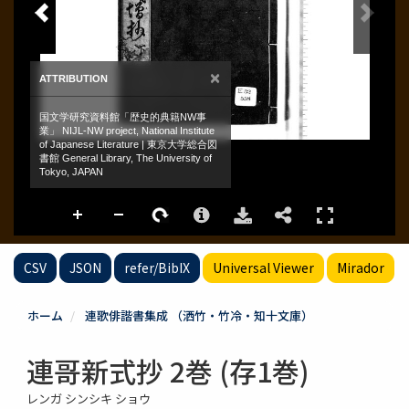
CSV
JSON
refer/BibIX
Universal Viewer
Mirador
ホーム
連歌俳諧書集成 （洒竹・竹冷・知十文庫）
連哥新式抄 2巻 (存1巻)
レンガ シンシキ ショウ