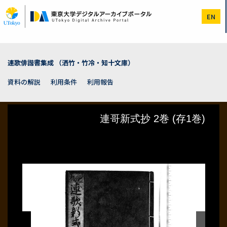
メ
イ
EN
ン
コ
ン
テ
ン
連歌俳諧書集成 （洒竹・竹冷・知十文庫）
ツ
に
資料の解説
利用条件
利用報告
移
動