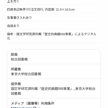
上を欠く
四周単辺無界7行注文双行, 内匡廓: 21.9×16.5cm
朱筆書き入れあり
虫損あり
備考：国文学研究資料館「歴史的典籍NW事業」によるデジタル
化
部局
総合図書館
所蔵者
東京大学総合図書館
提供者
国文学研究資料館「歴史的典籍NW事業」
東京大学総合
図書館
メディア（画像等）利用条件
https://www.lib.u-