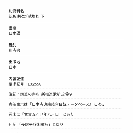
別資料名
新版連歌新式増抄 下
言語
日本語
種別
和古書
出版地
日本
内容記述
請求記号：E32:558
注記：題簽の書名: 新板連歌新式増抄
責任表示は『日本古典籍総合目録データベース』による
巻末に「寛文五乙巳年八月日」とあり
刊記 「長尾平兵衛開板」とあり