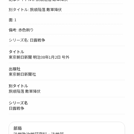
別タイトル: 旅順陥落 敵軍降伏
面: 1
備考: 赤色刷り
シリーズ名: 日露戦争
タイトル
東京朝日新聞 明治38年1月2日 号外
出版社
東京朝日新聞社
別タイトル
旅順陥落 敵軍降伏
シリーズ名
日露戦争
部局
法学政治学研究科・法学部