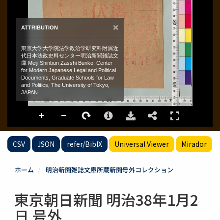
CSV
JSON
refer/BibIX
Universal Viewer
Mirador
ホーム
明治新聞雑誌文庫所蔵新聞号外コレクション
東京朝日新聞 明治38年1月2
日 号外