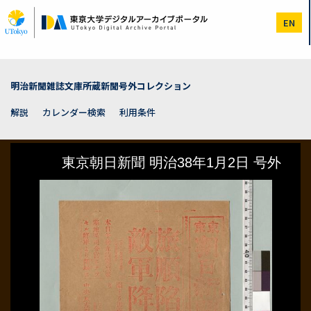
メ
イ
EN
ン
コ
ン
テ
ン
明治新聞雑誌文庫所蔵新聞号外コレクション
ツ
に
解説
カレンダー検索
利用条件
移
動