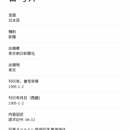
言語
日本語
種別
新聞
出版者
東京朝日新聞社
出版地
東京
刊行年、書写年等
1905-1-2
刊行年月日（西暦)
1905-1-2
内容記述
請求記号: 06-32
記事タイトル1: 旅順陷落 敵軍降伏