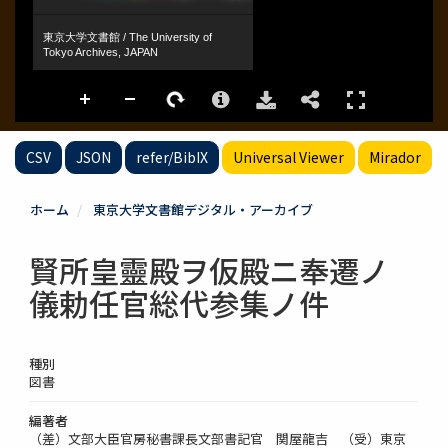
CSV
JSON
refer/BibIX
Universal Viewer
Mirador
ホーム
東京大学文書館デジタル・アーカイブ
賢所皇靈殿ヲ仮殿ニ奉遷ノ
儀勅任官総代参集ノ件
種別
図書
編著者
（差）文部大臣官房秘書課長文部書記官 関屋龍吉 （受）東京