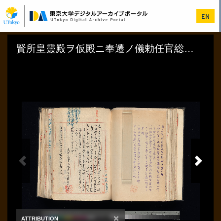
メ
イ
EN
ン
コ
ン
テ
ン
ツ
に
移
動