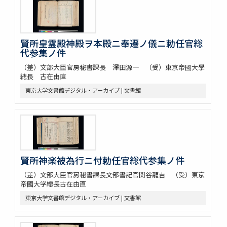
賢所皇霊殿神殿ヲ本殿ニ奉遷ノ儀ニ勅任官総
代参集ノ件
（差）文部大臣官房秘書課長 澤田源一 （受）東京帝國大學
總長 古在由直
東京大学文書館デジタル・アーカイブ | 文書館
賢所神楽被為行ニ付勅任官総代参集ノ件
（差）文部大臣官房秘書課長文部書記官関谷龍吉 （受）東京
帝國大学總長古在由直
東京大学文書館デジタル・アーカイブ | 文書館