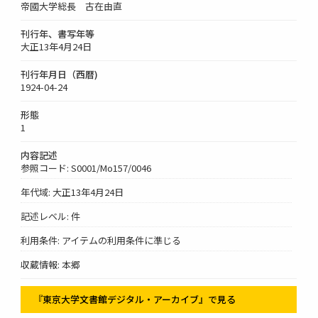
帝國大学総長 古在由直
刊行年、書写年等
大正13年4月24日
刊行年月日（西暦)
1924-04-24
形態
1
内容記述
参照コード: S0001/Mo157/0046
年代域: 大正13年4月24日
記述レベル: 件
利用条件: アイテムの利用条件に準じる
収蔵情報: 本郷
『東京大学文書館デジタル・アーカイブ』で見る