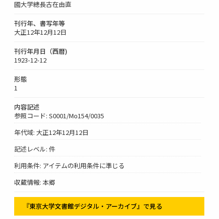
國大学總長古在由直
刊行年、書写年等
大正12年12月12日
刊行年月日（西暦)
1923-12-12
形態
1
内容記述
参照コード: S0001/Mo154/0035
年代域: 大正12年12月12日
記述レベル: 件
利用条件: アイテムの利用条件に準じる
収蔵情報: 本郷
『東京大学文書館デジタル・アーカイブ』で見る