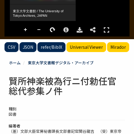
CSV
JSON
refer/BibIX
Universal Viewer
Mirador
ホーム
東京大学文書館デジタル・アーカイブ
賢所神楽被為行ニ付勅任官
総代参集ノ件
種別
図書
編著者
（差）文部大臣官房秘書課長文部書記官関谷龍吉 （受）東京帝