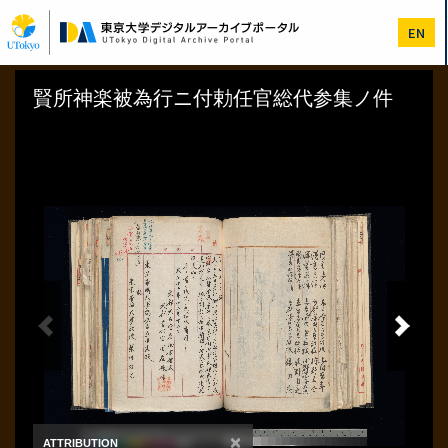
メ
イ
EN
ン
コ
ン
テ
ン
ツ
に
移
動