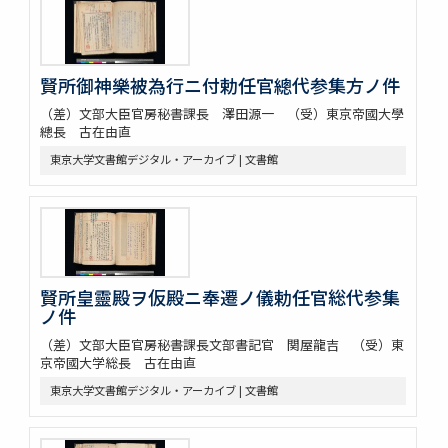
賢所御神樂被為行ニ付勅任官總代参集方ノ件
（差）文部大臣官房秘書課長 澤田源一 （受）東京帝國大學
總長 古在由直
東京大学文書館デジタル・アーカイブ | 文書館
賢所皇靈殿ヲ仮殿ニ奉遷ノ儀勅任官総代参集
ノ件
（差）文部大臣官房秘書課長文部書記官 関屋龍吉 （受）東
京帝國大学総長 古在由直
東京大学文書館デジタル・アーカイブ | 文書館