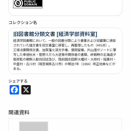
コレクション名
旧図書館分類文書 [経済学部資料室]
経済学図書館において、一般の図書分類により書庫および収蔵庫に排架
されていた諸文書を旧文書室に移管し、再整理したもの（445点）。
工場法案関係文書、加賀藩火消方手帳、御用留帳、片山潜がノートに筆
写した幸徳秋水・管野スガら大逆事件関係者の書簡、終戦時の北海道夕
張炭鉱の朝鮮人動向日誌及び、陸前国志田郡大幡村・大柿村・稲葉村・
中里村・古川村（現宮城県古川市）の明治7年（1884）改正地券などが
ある。
シェアする
Facebook
X
関連資料