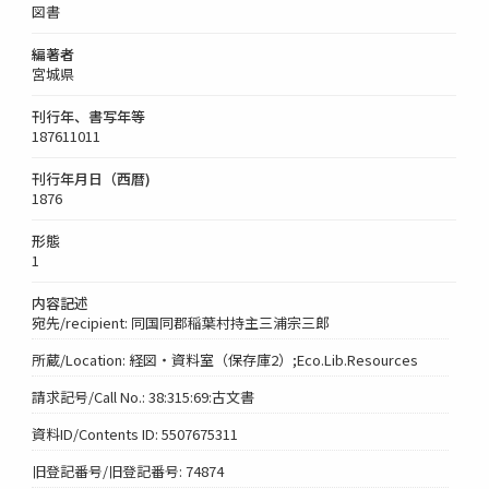
図書
編著者
宮城県
刊行年、書写年等
187611011
刊行年月日（西暦)
1876
形態
1
内容記述
宛先/recipient: 同国同郡稲葉村持主三浦宗三郎
所蔵/Location: 経図・資料室（保存庫2）;Eco.Lib.Resources
請求記号/Call No.: 38:315:69:古文書
資料ID/Contents ID: 5507675311
旧登記番号/旧登記番号: 74874