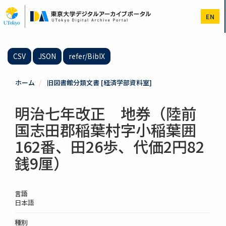
メ
イ
EN
ン
コ
ン
テ
CSV
JSON
refer/BibIX
ン
ツ
に
ホーム
旧図書館分類文書 [経済学部資料室]
移
動
明治七年改正 地券（陸前
国志田郡稲葉村字小稲葉囲
162番、田26歩、代価2円82
銭9厘）
言語
日本語
種別