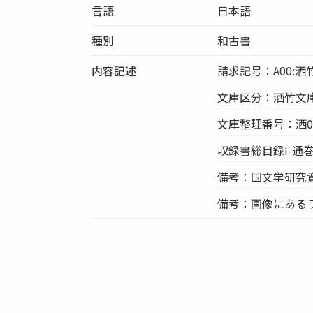
言語
日本語
種別
和古書
内容記述
請求記号：A00:洒竹
文庫区分：洒竹文
文庫整理番号：洒06
収録書総目録I-通巻
備考：国文学研究
備考：画像にあるラ