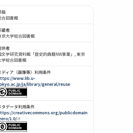
部局
総合図書館
所蔵者
東京大学総合図書館
提供者
国文学研究資料館「歴史的典籍NW事業」
東京
大学総合図書館
メディア（画像等）利用条件
ttps://www.lib.u-
okyo.ac.jp/ja/library/general/reuse
メタデータ利用条件
ttps://creativecommons.org/publicdomain
zero/1.0/