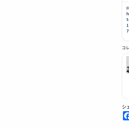
h
t
1
7
コ
シ