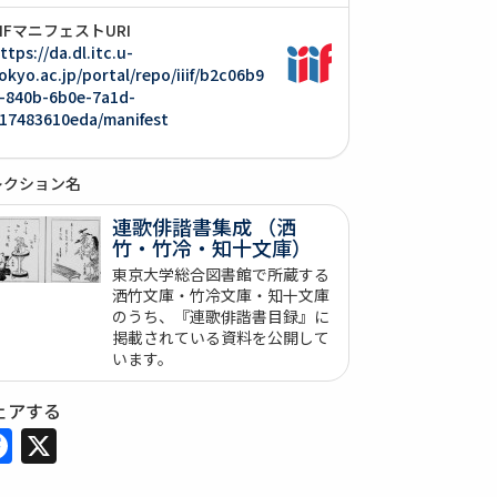
IIIFマニフェストURI
ttps://da.dl.itc.u-
okyo.ac.jp/portal/repo/iiif/b2c06b9
-840b-6b0e-7a1d-
17483610eda/manifest
レクション名
連歌俳諧書集成 （洒
竹・竹冷・知十文庫）
東京大学総合図書館で所蔵する
洒竹文庫・竹冷文庫・知十文庫
のうち、『連歌俳諧書目録』に
掲載されている資料を公開して
います。
ェアする
Facebook
X