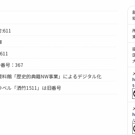
:611
庫
11
番号：367
資料館「歴史的典籍NW事業」によるデジタル化
h
t
ベル「洒竹1511」は旧番号
h
/