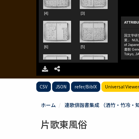
CSV
JSON
refer/BibIX
Universal Viewe
ホーム
連歌俳諧書集成 （洒竹・竹冷・
片歌東風俗