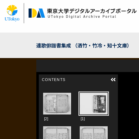
メ
イ
ン
コ
ン
テ
ン
連歌俳諧書集成 （洒竹・竹冷・知十文庫）
ツ
に
移
動