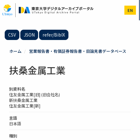
メ
イ
EN
ン
コ
ン
テ
CSV
JSON
refer/BibIX
ン
ツ
に
ホーム
営業報告書・有価証券報告書・目論見書データベース
移
動
扶桑金属工業
別資料名
住友金属工業[旧] (旧会社名)
新扶桑金属工業
住友金属工業[新]
言語
日本語
種別