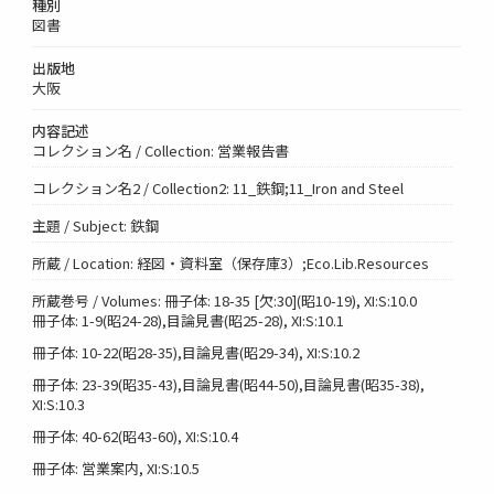
種別
図書
出版地
大阪
内容記述
コレクション名 / Collection: 営業報告書
コレクション名2 / Collection2: 11_鉄鋼;11_Iron and Steel
主題 / Subject: 鉄鋼
所蔵 / Location: 経図・資料室（保存庫3）;Eco.Lib.Resources
所蔵巻号 / Volumes: 冊子体: 18-35 [欠:30](昭10-19), XI:S:10.0
冊子体: 1-9(昭24-28),目論見書(昭25-28), XI:S:10.1
冊子体: 10-22(昭28-35),目論見書(昭29-34), XI:S:10.2
冊子体: 23-39(昭35-43),目論見書(昭44-50),目論見書(昭35-38),
XI:S:10.3
冊子体: 40-62(昭43-60), XI:S:10.4
冊子体: 営業案内, XI:S:10.5