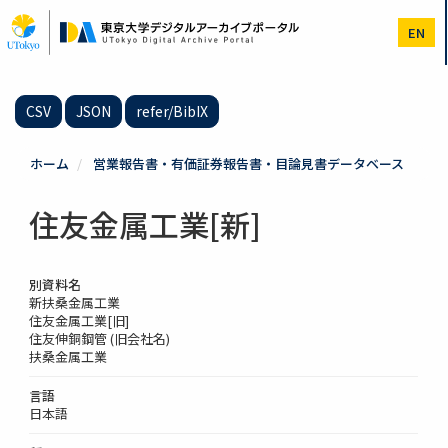
メ
イ
EN
ン
コ
ン
テ
CSV
JSON
refer/BibIX
ン
ツ
に
ホーム
営業報告書・有価証券報告書・目論見書データベース
移
動
住友金属工業[新]
別資料名
新扶桑金属工業
住友金属工業[旧]
住友伸銅鋼管 (旧会社名)
扶桑金属工業
言語
日本語