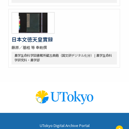
日本文徳天皇實録
藤原／基經 等 奉勅撰
農学生命科学図書館所蔵古典籍（国文研デジタル化分） | 農学生命科
学研究科・農学部
UTokyo Digital Archive Portal
ペ