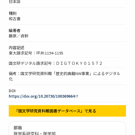
日本語
種別
和古書
編著者
藤原／貞幹
内容記述
東大請求記号：坪井:1194-1195
国文研デジタル請求記号：ＤＩＧＴＯＫＹ０１５７２
備考：国文学研究資料館「歴史的典籍NW事業」によるデジタル
化
DOI
https://doi.org/10.20730/100369664
『国文学研究資料館国書データベース』で見る
部局
理学系研究科・理学部