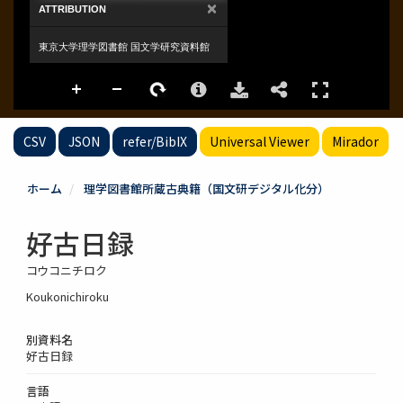
CSV
JSON
refer/BibIX
Universal Viewer
Mirador
ホーム
理学図書館所蔵古典籍（国文研デジタル化分）
好古日録
コウコニチロク
Koukonichiroku
別資料名
好古日録
言語