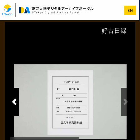
メ
イ
EN
ン
コ
ン
テ
ン
ツ
に
移
動