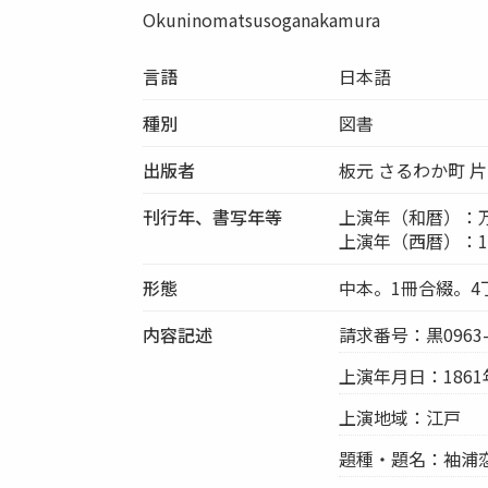
Okuninomatsusoganakamura
言語
日本語
種別
図書
出版者
板元 さるわか町 
刊行年、書写年等
上演年（和暦）：万
上演年（西暦）：1
形態
中本。1冊合綴。4
内容記述
請求番号：黒0963-00
上演年月日：1861
上演地域：江戸
題種・題名：袖浦