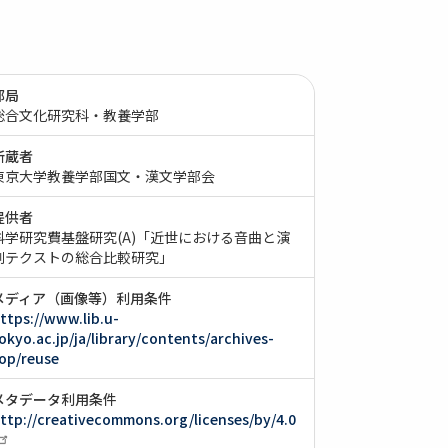
部局
総合文化研究科・教養学部
所蔵者
東京大学教養学部国文・漢文学部会
提供者
科学研究費基盤研究(A)「近世における音曲と演
劇テクストの総合比較研究」
メディア（画像等）利用条件
ttps://www.lib.u-
okyo.ac.jp/ja/library/contents/archives-
op/reuse
メタデータ利用条件
ttp://creativecommons.org/licenses/by/4.0