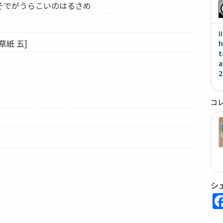
そでがうらこいのはるさめ
草紙 五]
h
t
a
2
コ
シ