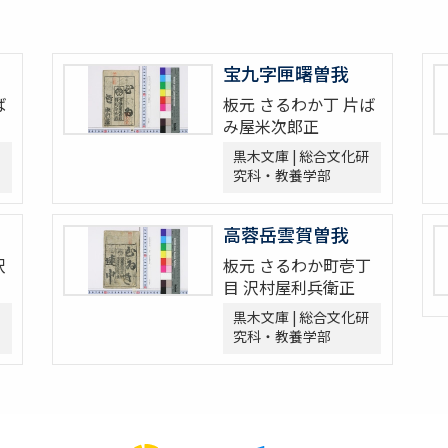
宝九字匣曙曽我
ば
板元 さるわか丁 片ば
み屋米次郎正
黒木文庫 | 総合文化研
究科・教養学部
高蓉岳雲賀曽我
沢
板元 さるわか町壱丁
目 沢村屋利兵衛正
黒木文庫 | 総合文化研
究科・教養学部