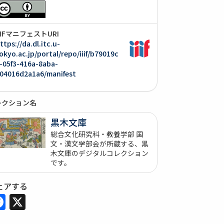
IIIFマニフェストURI
ttps://da.dl.itc.u-
okyo.ac.jp/portal/repo/iiif/b79019c
-05f3-416a-8aba-
04016d2a1a6/manifest
レクション名
黒木文庫
総合文化研究科・教養学部 国
文・漢文学部会が所蔵する、黒
木文庫のデジタルコレクション
です。
ェアする
Facebook
X