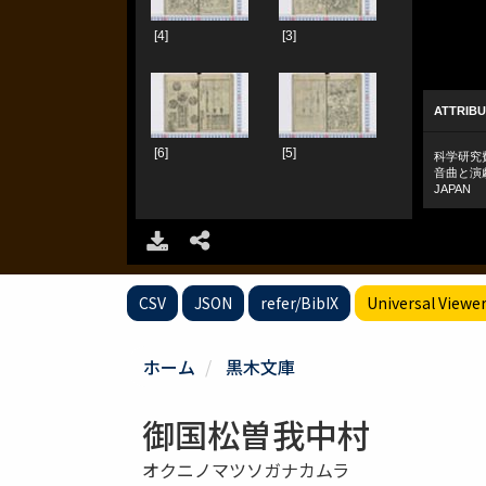
CSV
JSON
refer/BibIX
Universal Viewe
ホーム
黒木文庫
御国松曽我中村
オクニノマツソガナカムラ