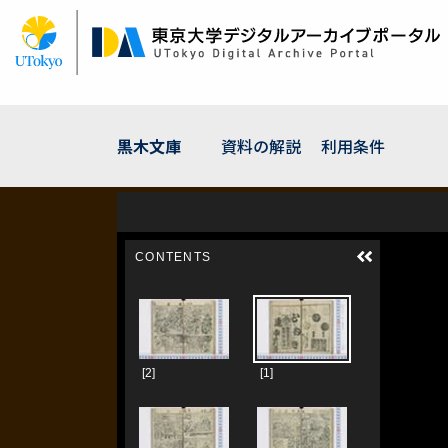
メ
イ
ン
コ
ン
テ
ン
黒木文庫
資料の解説
利用条件
ツ
に
移
動