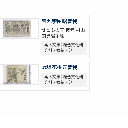
宝九字匣曙曽我
せともの丁 板元 村山
源兵衛正銘
黒木文庫 | 総合文化研
究科・教養学部
戯場花根元曽我
黒木文庫 | 総合文化研
究科・教養学部