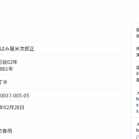
片ばみ屋米次郎正
延02年
861年
丁半
37-005-05
h
t
年02月28日
t
恋春雨
h
/