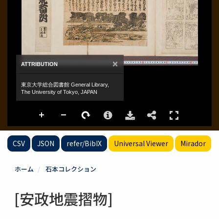
CSV
JSON
refer/BibIX
Universal Viewer
Mirador
ホーム
石本コレクション
[安政地震摺物]