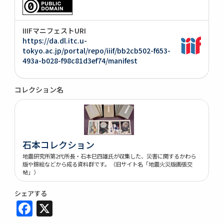
IIIFマニフェストURI
https://da.dl.itc.u-
tokyo.ac.jp/portal/repo/iiif/bb2cb502-f653-
493a-b028-f98c81d3ef74/manifest
コレクション名
石本コレクション
地震研究所第2代所長・石本巳四雄氏が収集した、災害に関するかわら
版や錦絵などから成る資料群です。（旧サイト名「地震火災版画張交
帖」）
シェアする
Facebook
X