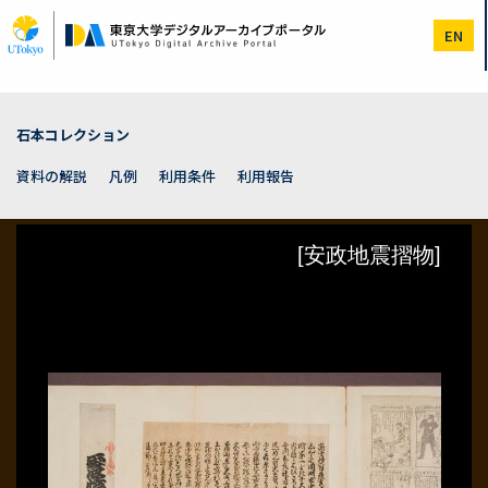
メ
イ
EN
ン
コ
ン
テ
ン
石本コレクション
ツ
に
資料の解説
凡例
利用条件
利用報告
移
動