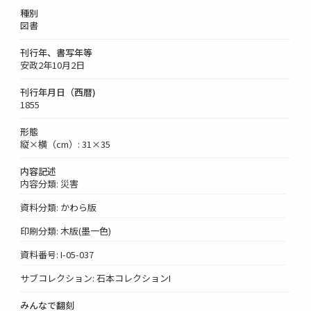
種別
図書
刊行年、書写年等
安政2年10月2日
刊行年月日（西暦)
1855
形態
縦×横（cm）: 31×35
内容記述
内容分類: 災害
資料分類: かわら版
印刷分類: 木版(墨一色)
資料番号: I-05-037
サブコレクション: 石本コレクションI
みんなで翻刻