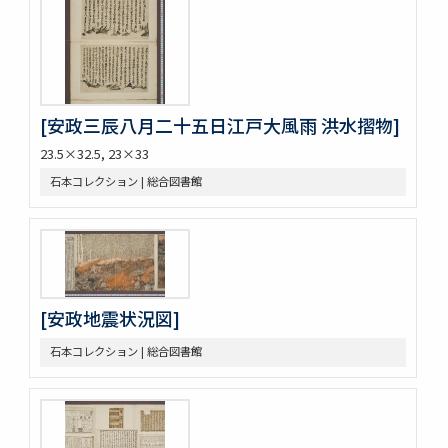
[安政三辰八月二十五日江戸大風雨 洪水摺物]
23.5×32.5, 23×33
石本コレクション | 総合図書館
[安政地震状況図]
石本コレクション | 総合図書館