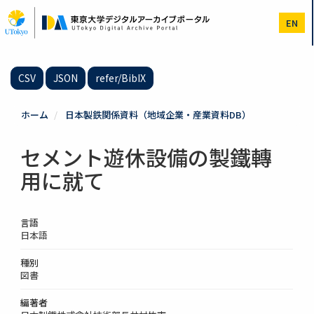
メ
イ
EN
ン
コ
ン
テ
CSV
JSON
refer/BibIX
ン
ツ
に
ホーム
日本製鉄関係資料（地域企業・産業資料DB）
移
動
セメント遊休設備の製鐵轉
用に就て
言語
日本語
種別
図書
編著者