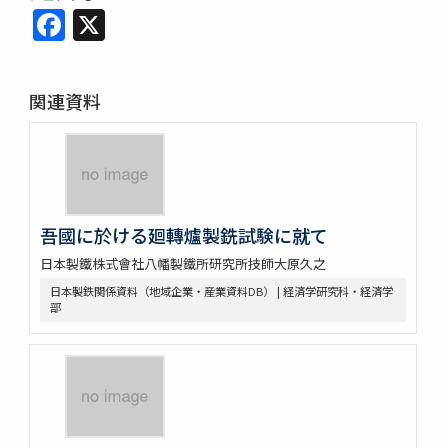
Facebook
X
関連資料
吾國に於ける廻轉爐製銑試験に就て
日本製鐵株式會社八幡製鐵所研究所技師大原久之
日本製鉄関係資料（地域企業・産業資料DB） | 経済学研究科・経済学
部