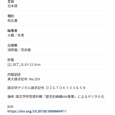
言語
日本語
種別
和古書
編著者
大蔵／永常
出版者
須原屋／茂兵衞
形態
[1] 28丁,21.8×15.3cm
内容記述
東大請求記号: Wa:259
国文研デジタル請求記号: ＤＩＧＴＯＫＹ０３６５９
備考: 国文学研究資料館「歴史的典籍NW事業」によるデジタル化
DOI
https://doi.org/10.20730/300066047