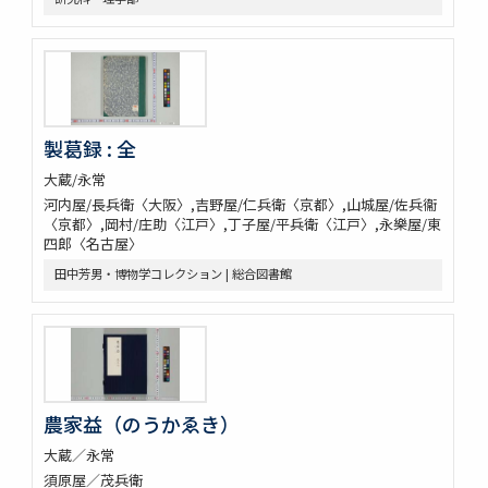
製葛録 : 全
大蔵/永常
河内屋/長兵衛〈大阪〉,吉野屋/仁兵衛〈京都〉,山城屋/佐兵衞
〈京都〉,岡村/庄助〈江戸〉,丁子屋/平兵衛〈江戸〉,永樂屋/東
四郎〈名古屋〉
田中芳男・博物学コレクション | 総合図書館
農家益（のうかゑき）
大蔵／永常
須原屋／茂兵衛