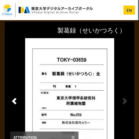
メ
イ
EN
ン
コ
ン
テ
ン
ツ
に
移
動