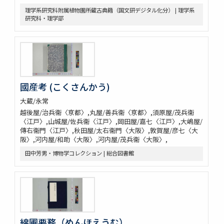
理学系研究科附属植物園所蔵古典籍（国文研デジタル化分） | 理学系
研究科・理学部
國産考 (こくさんかう)
大蔵/永常
越後屋/治兵衞〈亰都〉,丸屋/善兵衞〈亰都〉,須原屋/茂兵衞
〈江戸〉,山城屋/佐兵衞〈江戸〉,岡田屋/嘉七〈江戸〉,大嶋屋/
傳右衞門〈江戸〉,秋田屋/太右衞門〈大阪〉,敦賀屋/彦七〈大
阪〉,河内屋/和助〈大阪〉,河内屋/茂兵衞〈大阪〉,
田中芳男・博物学コレクション | 総合図書館
綿圃要務（めんほえうむ）