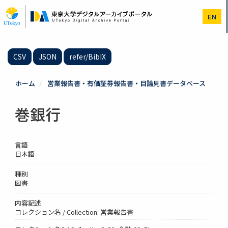
メ
イ
EN
ン
コ
ン
テ
CSV
JSON
refer/BibIX
ン
ツ
に
ホーム
営業報告書・有価証券報告書・目論見書データベース
移
動
巻銀行
言語
日本語
種別
図書
内容記述
コレクション名 / Collection: 営業報告書