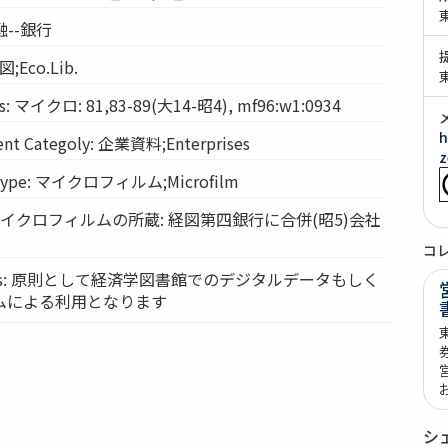
金融--銀行
図;Eco.Lib.
: マイクロ: 81,83-89(大14-昭4), mf96:w1:0934
h
t Categoly: 企業資料;Enterprises
z
Type: マイクロフィルム;Microfilm
s: マイクロフィルムの所蔵: 経図第四銀行に合併(昭5)会社
コ
vices: 原則として経済学図書館でのデジタルデータもしく
ムによる利用となります
シ