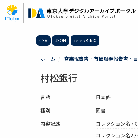
メ
イ
ン
コ
ン
テ
CSV
JSON
refer/BibIX
ン
ツ
に
ホーム
営業報告書・有価証券報告書・目
移
動
村松銀行
言語
日本語
種別
図書
内容記述
コレクション名 / Co
コレクション名2 / Col