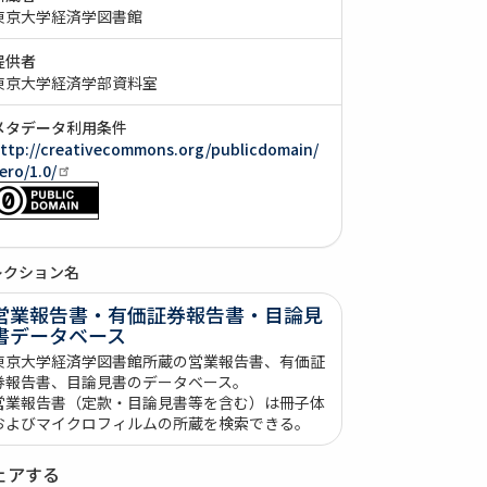
東京大学経済学図書館
提供者
東京大学経済学部資料室
メタデータ利用条件
ttp://creativecommons.org/publicdomain/
ero/1.0/
レクション名
営業報告書・有価証券報告書・目論見
書データベース
東京大学経済学図書館所蔵の営業報告書、有価証
券報告書、目論見書のデータベース。
営業報告書（定款・目論見書等を含む）は冊子体
およびマイクロフィルムの所蔵を検索できる。
ェアする