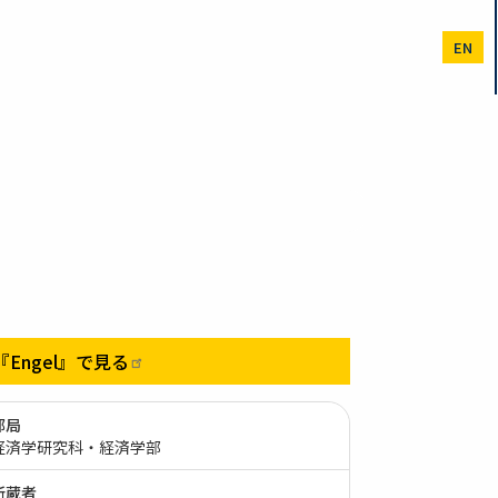
EN
『Engel』で見る
部局
経済学研究科・経済学部
所蔵者