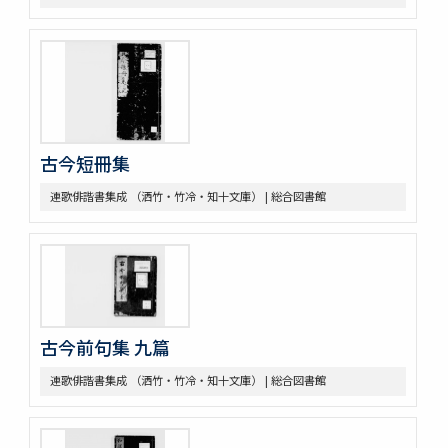
古今短冊集
連歌俳諧書集成 （洒竹・竹冷・知十文庫） | 総合図書館
古今前句集 九篇
連歌俳諧書集成 （洒竹・竹冷・知十文庫） | 総合図書館