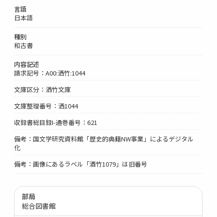
言語
日本語
種別
和古書
内容記述
請求記号：A00:洒竹:1044
文庫区分：洒竹文庫
文庫整理番号：洒1044
収録書総目録I-通巻番号：621
備考：国文学研究資料館「歴史的典籍NW事業」によるデジタル
化
備考：画像にあるラベル「酒竹1079」は旧番号
部局
総合図書館