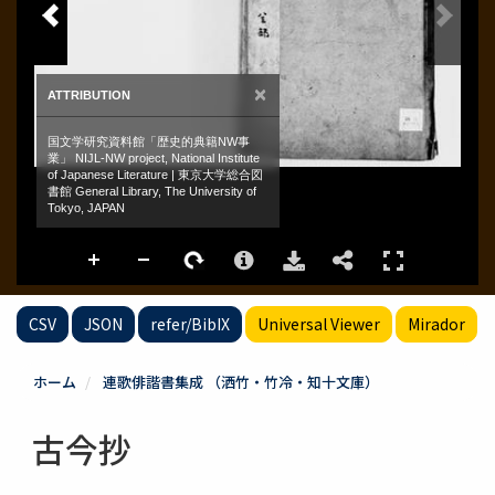
CSV
JSON
refer/BibIX
Universal Viewer
Mirador
ホーム
連歌俳諧書集成 （洒竹・竹冷・知十文庫）
古今抄