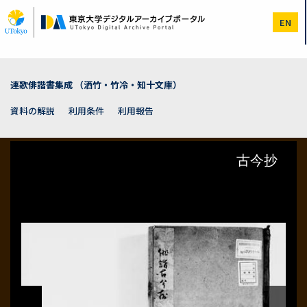
メ
イ
EN
ン
コ
ン
テ
ン
連歌俳諧書集成 （洒竹・竹冷・知十文庫）
ツ
に
資料の解説
利用条件
利用報告
移
動