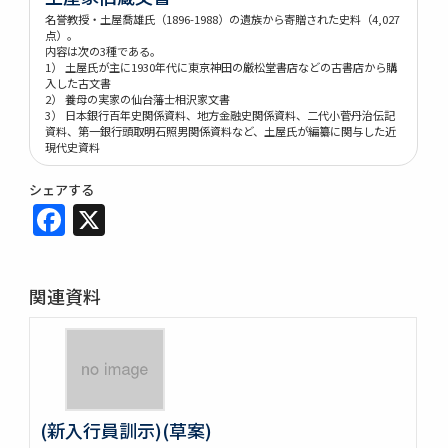
名誉教授・土屋喬雄氏（1896-1988）の遺族から寄贈された史料（4,027
点）。
内容は次の3種である。
1） 土屋氏が主に1930年代に東京神田の厳松堂書店などの古書店から購
入した古文書
2） 養母の実家の仙台藩士相沢家文書
3） 日本銀行百年史関係資料、地方金融史関係資料、二代小菅丹治伝記
資料、第一銀行頭取明石照男関係資料など、土屋氏が編纂に関与した近
現代史資料
シェアする
Facebook
X
関連資料
(新入行員訓示)(草案)