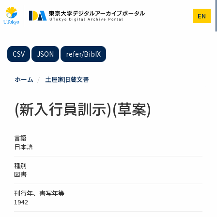
メ
イ
EN
ン
コ
ン
テ
CSV
JSON
refer/BibIX
ン
ツ
に
ホーム
土屋家旧蔵文書
移
動
(新入行員訓示)(草案)
言語
日本語
種別
図書
刊行年、書写年等
1942