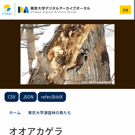
メ
イ
EN
ン
コ
ン
テ
ン
ツ
に
移
動
CSV
JSON
refer/BibIX
ホーム
東京大学演習林の鳥たち
オオアカゲラ