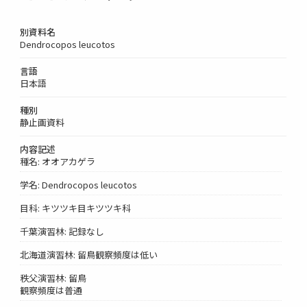
別資料名
Dendrocopos leucotos
言語
日本語
種別
静止画資料
内容記述
種名: オオアカゲラ
学名: Dendrocopos leucotos
目科: キツツキ目キツツキ科
千葉演習林: 記録なし
北海道演習林: 留鳥観察頻度は低い
秩父演習林: 留鳥
観察頻度は普通