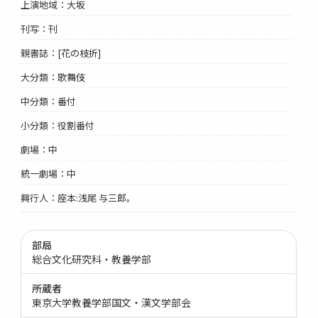
上演地域：大坂
刊写：刊
親書誌：[花の枝折]
大分類：歌舞伎
中分類：番付
小分類：役割番付
劇場：中
統一劇場：中
興行人：座本:浅尾 与三郎。
部局
総合文化研究科・教養学部
所蔵者
東京大学教養学部国文・漢文学部会