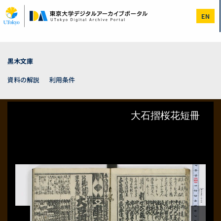
メ
イ
EN
ン
コ
ン
テ
ン
黒木文庫
ツ
に
資料の解説
利用条件
移
動