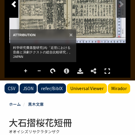
CSV
JSON
refer/BibIX
Universal Viewer
Mirador
ホーム
黒木文庫
大石摺桜花短冊
オオイシズリサクラタンザク