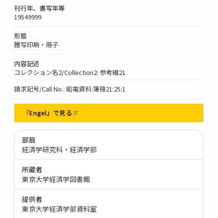
刊行年、書写年等
19549999
形態
謄写印刷・冊子
内容記述
コレクション名2/Collection2: 参考綴21
請求記号/Call No.: 昭電資料:簿冊21:25:1
『Engel』で見る
部局
経済学研究科・経済学部
所蔵者
東京大学経済学図書館
提供者
東京大学経済学部資料室