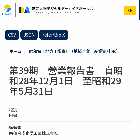
メ
イ
EN
ン
コ
ン
テ
CSV
JSON
refer/BibIX
ン
ツ
に
ホーム
昭和電工地方工場資料（地域企業・産業資料DB）
移
動
第39期 營業報告書 自昭
和28年12月1日 至昭和29
年5月31日
種別
図書
編著者
昭和合成化學工業株式會社