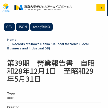
Skip
to
JA
main
content
CSV
JSON
refer/BibIX
Home
Records of Showa Denko K.K. local factories (Local
Business and Industrial DB)
第39期 營業報告書 自昭
和28年12月1日 至昭和29
年5月31日
Type
Book
Creator