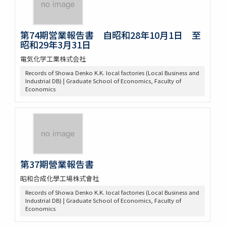
第74期営業報告書 自昭和28年10月1日 至
昭和29年3月31日
電気化学工業株式会社
Records of Showa Denko K.K. local factories (Local Business and
Industrial DB) | Graduate School of Economics, Faculty of
Economics
第37期營業報告書
昭和合成化學工場株式會社
Records of Showa Denko K.K. local factories (Local Business and
Industrial DB) | Graduate School of Economics, Faculty of
Economics