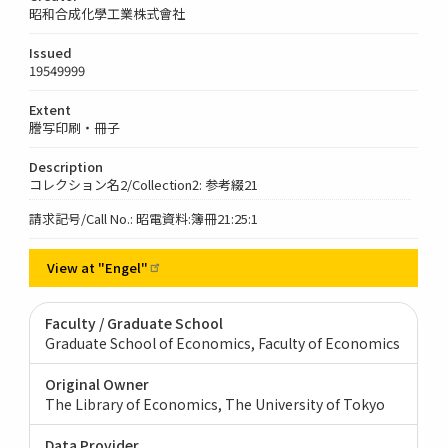
昭和合成化學工業株式會社
Issued
19549999
Extent
謄写印刷・冊子
Description
コレクション名2/Collection2: 参考綴21
請求記号/Call No.: 昭電資料:簿冊21:25:1
View at
"Engel"
Faculty / Graduate School
Graduate School of Economics, Faculty of Economics
Original Owner
The Library of Economics, The University of Tokyo
Data Provider