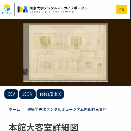
メ
イ
EN
ン
コ
ン
テ
ン
ツ
に
移
動
CSV
JSON
refer/BibIX
ホーム
建築学専攻デジタルミュージアム内田祥三資料
本館大客室詳細図