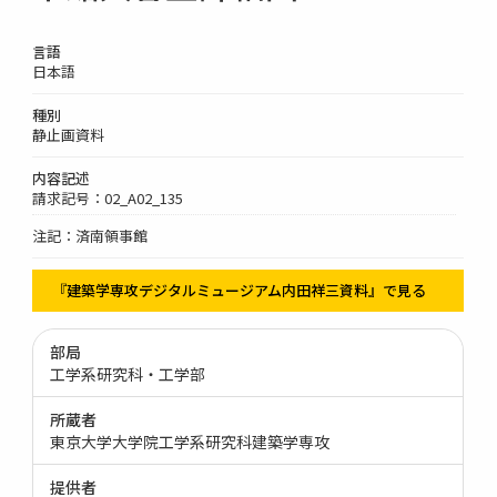
言語
日本語
種別
静止画資料
内容記述
請求記号：02_A02_135
注記：済南領事館
『建築学専攻デジタルミュージアム内田祥三資料』で見る
部局
工学系研究科・工学部
所蔵者
東京大学大学院工学系研究科建築学専攻
提供者