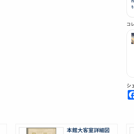
h
t
コ
シ
本館大客室詳細図