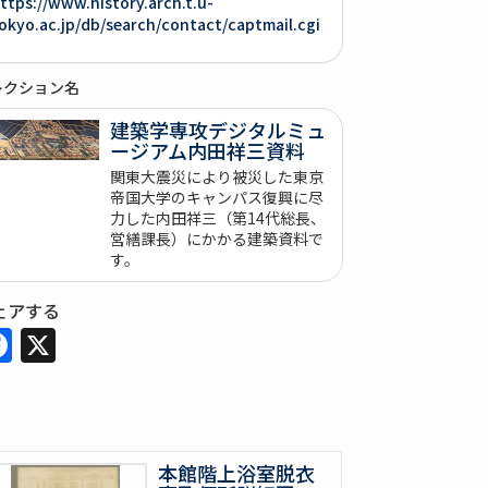
ttps://www.history.arch.t.u-
okyo.ac.jp/db/search/contact/captmail.cgi
レクション名
建築学専攻デジタルミュ
ージアム内田祥三資料
関東大震災により被災した東京
帝国大学のキャンパス復興に尽
力した内田祥三（第14代総長、
営繕課長）にかかる建築資料で
す。
ェアする
Facebook
X
本館階上浴室脱衣