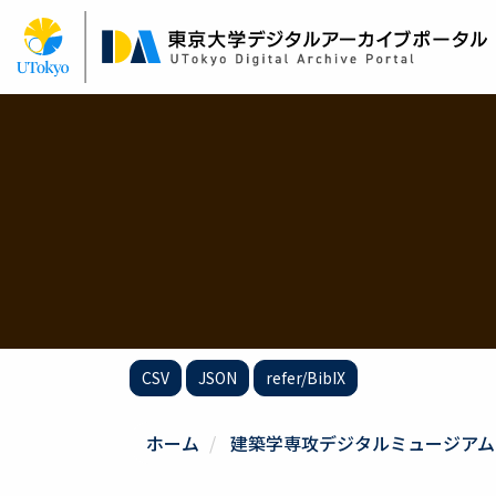
メ
イ
ン
コ
ン
テ
ン
ツ
に
移
動
CSV
JSON
refer/BibIX
ホーム
建築学専攻デジタルミュージアム