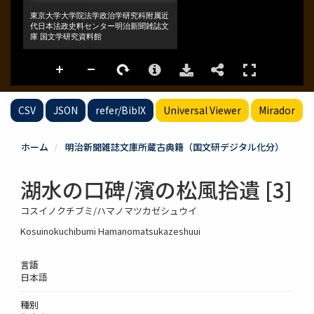
CSV
JSON
refer/BibIX
Universal Viewer
Mirador
ホーム
明治新聞雑誌文庫所蔵古典籍（国文研デジタル化分）
湖水の口碑/濱の松風拾遺 [3]
コスイノクチブミ/ハマノマツカゼシュウイ
Kosuinokuchibumi Hamanomatsukazeshuui
言語
日本語
種別