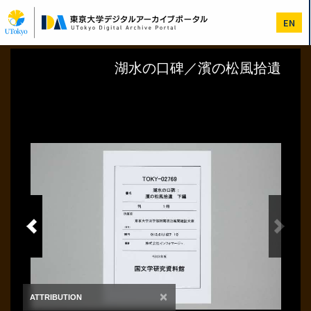
メ
イ
EN
ン
コ
ン
テ
ン
ツ
に
移
動