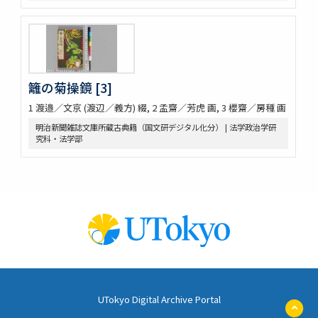
籬の菊操鏡 [3]
1 渡邉／文京 (渡辺／義方) 綴, 2 孟齋／芳虎 画, 3 櫻齋／房種 画
明治新聞雑誌文庫所蔵古典籍（国文研デジタル化分） | 法学政治学研
究科・法学部
UTokyo Digital Archive Portal
ペ
ー