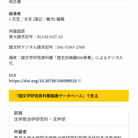
和古書
編著者
1 花笠／文京 (渡辺／義方) 編輯
内容記述
東大請求記号：913.61:H27-10
国文研デジタル請求記号：DIG-TOKY-2769
備考：国文学研究資料館「歴史的典籍NW事業」によるデジタル
化
DOI
https://doi.org/10.20730/100390518
『国文学研究資料館国書データベース』で見る
部局
法学政治学研究科・法学部
所蔵者
東京大学大学院法学政治学研究科附属近代日本法政史料