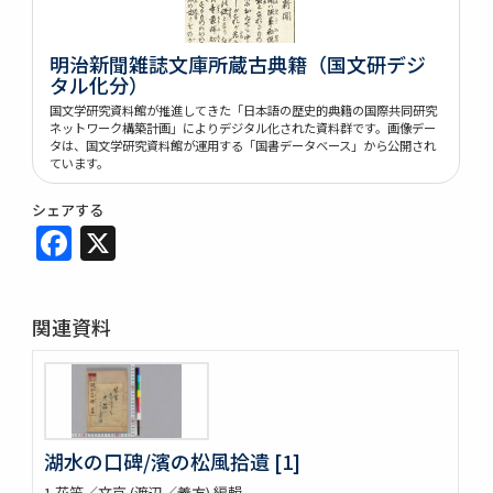
明治新聞雑誌文庫所蔵古典籍（国文研デジ
タル化分）
国文学研究資料館が推進してきた「日本語の歴史的典籍の国際共同研究
ネットワーク構築計画」によりデジタル化された資料群です。画像デー
タは、国文学研究資料館が運用する「国書データベース」から公開され
ています。
シェアする
Facebook
X
関連資料
湖水の口碑/濱の松風拾遺 [1]
1 花笠／文京 (渡辺／義方) 編輯