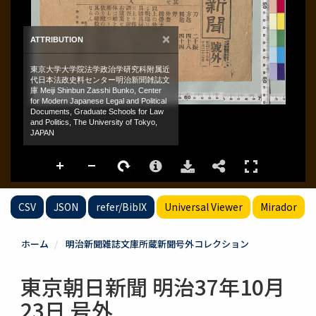
CSV
JSON
refer/BibIX
Universal Viewer
Mirador
ホーム
明治新聞雑誌文庫所蔵新聞号外コレクション
東京朝日新聞 明治37年10月
23日 号外