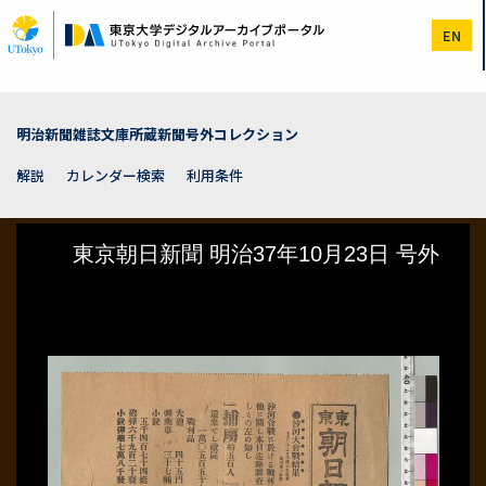
メ
イ
EN
ン
コ
ン
テ
ン
明治新聞雑誌文庫所蔵新聞号外コレクション
ツ
に
解説
カレンダー検索
利用条件
移
動