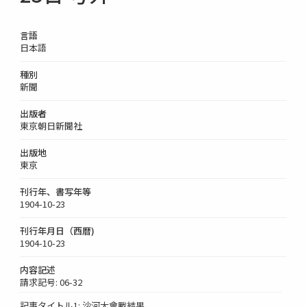
言語
日本語
種別
新聞
出版者
東京朝日新聞社
出版地
東京
刊行年、書写年等
1904-10-23
刊行年月日（西暦)
1904-10-23
内容記述
請求記号: 06-32
記事タイトル1: 沙河大會戰結果