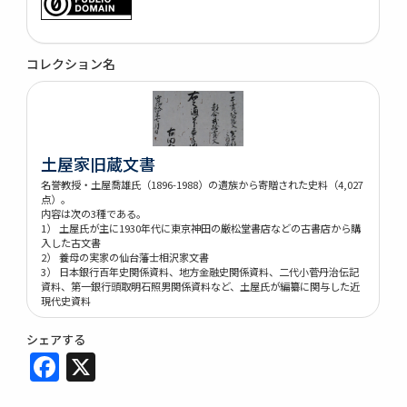
コレクション名
土屋家旧蔵文書
名誉教授・土屋喬雄氏（1896-1988）の遺族から寄贈された史料（4,027
点）。
内容は次の3種である。
1） 土屋氏が主に1930年代に東京神田の厳松堂書店などの古書店から購
入した古文書
2） 養母の実家の仙台藩士相沢家文書
3） 日本銀行百年史関係資料、地方金融史関係資料、二代小菅丹治伝記
資料、第一銀行頭取明石照男関係資料など、土屋氏が編纂に関与した近
現代史資料
シェアする
Facebook
X