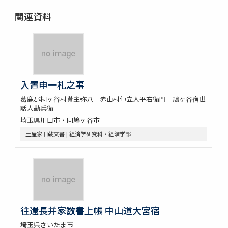
関連資料
入置申一札之事
葛鹿郡桐ヶ谷村貰主弥八 赤山村仲立人平右衛門 鳩ヶ谷宿世
話人勘兵衛
埼玉県川口市・同鳩ヶ谷市
土屋家旧蔵文書 | 経済学研究科・経済学部
往還長并家数書上帳 中山道大宮宿
埼玉県さいたま市