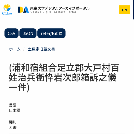
メ
イ
EN
ン
コ
ン
テ
CSV
JSON
refer/BibIX
ン
ツ
に
ホーム
土屋家旧蔵文書
移
動
(浦和宿組合足立郡大戸村百
姓治兵衛忰岩次郎箱訴之儀
一件)
言語
日本語
種別
図書