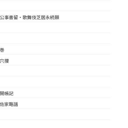
璃公事書留・歌舞伎芝居永続願
の巻
菊穴捜
戸開帳記
土佐家略譜