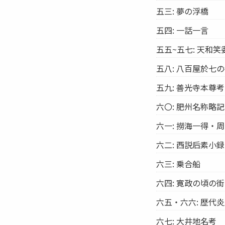
五三: 夢の浮橋
五四: 一話一言
五五~五七: 天和笑
五八: 八百屋於七
五九: 善光寺本尊考
六〇: 肥州名称略記
六一: 撈海一得・
六二: 西説后素小
六三: 乗合船
六四: 寛政の頃の
六五・六六: 歴代
六七: 大井地名考