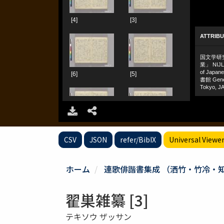
CSV
JSON
refer/BibIX
Universal Viewe
ホーム
連歌俳諧書集成 （洒竹・竹冷・
翟巣雑纂 [3]
テキソウ ザッサン