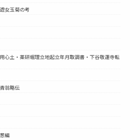
・遊女玉菊の考
防火用心土・薬研堀理立地起立年月取調書・下谷敬運寺転
桃青翁略伝
青葱編