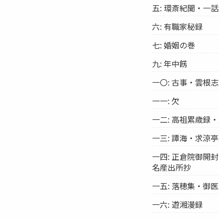
五: 環斎紀聞・一
六: 有職家秘録
七: 婚姻の巻
九: 年中餝
一〇: 古事・雲
一一: 欠
一二: 高祖累歳録
一三: 譚海・求涼
一四: 正倉院御開
名産出所抄
一五: 落穂集・御
一六: 遊湘漫録