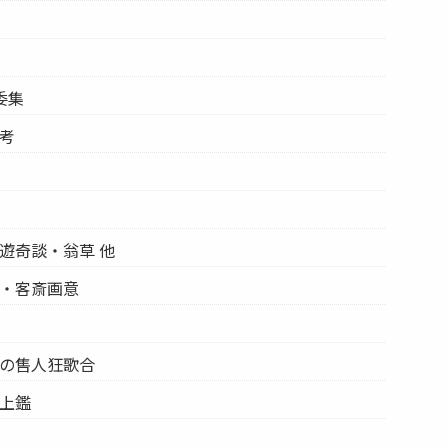
委集
の考
周遊奇談・翁草 他
録・客斎画意
街の售人狂歌合
炎上鑑