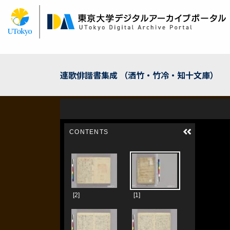
メ
イ
ン
コ
ン
テ
ン
連歌俳諧書集成 （洒竹・竹冷・知十文庫）
ツ
に
移
動