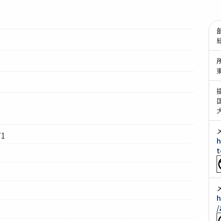
1
h
t
h
/