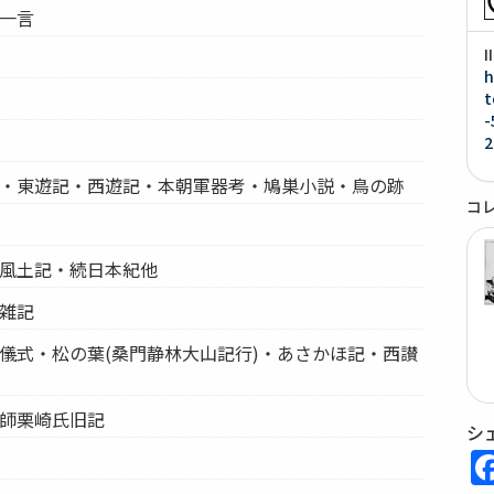
話一言
h
t
-
2
根志・東遊記・西遊記・本朝軍器考・鳩巣小説・鳥の跡
コ
・風土記・続日本紀他
亭雑記
封儀式・松の葉(桑門静林大山記行)・あさかほ記・西讃
医師栗崎氏旧記
シ