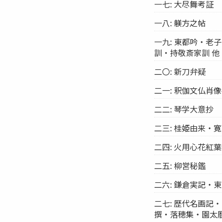
一七: 大尽舞考証
一八: 躾方之帖
一九: 東都吟・
訓・持敬斎家訓 他
二〇: 新刀弁疑
二一: 釈伽文仏肖
二二: 琴学大意抄
二三: 桂姫由来・
二四: 火用心花紅
二五: 柳営秘鑑
二六: 鎌倉実記・
二七: 歴代名画
撰・落穂集・園太