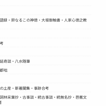
老子語録・鈴なるこの神徳・大坂御触書・人家心徳之教
像考
寛延奇談・八水随筆
葉都咄
東の土産・新著聞集・事跡合考
記・詞林采葉抄・古事談・続古事談・続無名抄・芭蕉文
暦