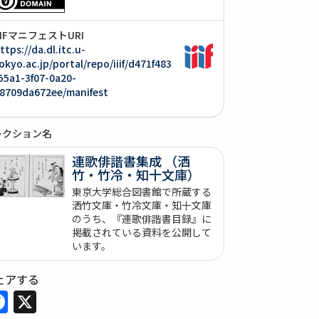
IIIFマニフェストURI
ttps://da.dl.itc.u-
okyo.ac.jp/portal/repo/iiif/d471f483
55a1-3f07-0a20-
8709da672ee/manifest
レクション名
連歌俳諧書集成 （洒
竹・竹冷・知十文庫）
東京大学総合図書館で所蔵する
洒竹文庫・竹冷文庫・知十文庫
のうち、『連歌俳諧書目録』に
掲載されている資料を公開して
います。
ェアする
Facebook
X