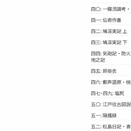
四〇: 一蝶流謫考
四一: 伝奇作書
四二: 鳩渓実記 上
四三: 鳩渓実記 下
四四: 気砲記・
地之記
四五: 鈴掛衣
四六: 鄭声語原・
四七~四九: 塩尻
五〇: 江戸往古図説
五一: 隔搔録
五二: 松島日記・