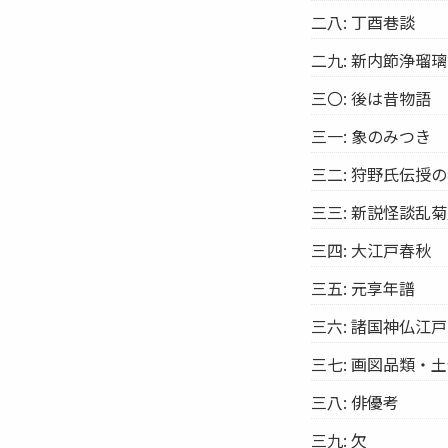
二八: 丁酉巷談
二九: 新内節浄瑠
三〇: 後は昔物語
三一: 象のみつき
三二: 狩野氏伝授
三三: 新説怪談乱
三四: 大江戸春秋
三五: 元享年譜
三六: 諸国神仏江
三七: 画図品類・
三八: 俳優考
三九: 欠