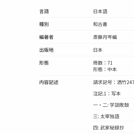
言語
日本語
種別
和古書
編著者
斎藤月岑編
出版地
日本
形態
冊数：71
形態：中本
内容記述
請求記号：洒竹247
注記.1：写本
一・二: 学談敗鼓
三: 太宰独語
四: 武家秘録抄