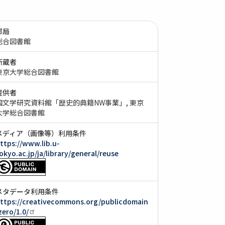
部局
総合図書館
所蔵者
東京大学総合図書館
提供者
国文学研究資料館「歴史的典籍NW事業」
東京
大学総合図書館
メディア（画像等）利用条件
ttps://www.lib.u-
okyo.ac.jp/ja/library/general/reuse
メタデータ利用条件
ttps://creativecommons.org/publicdomain
zero/1.0/