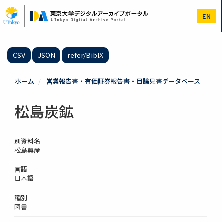
メ
イ
EN
ン
コ
ン
テ
CSV
JSON
refer/BibIX
ン
ツ
に
ホーム
営業報告書・有価証券報告書・目論見書データベース
移
動
松島炭鉱
別資料名
松島興産
言語
日本語
種別
図書