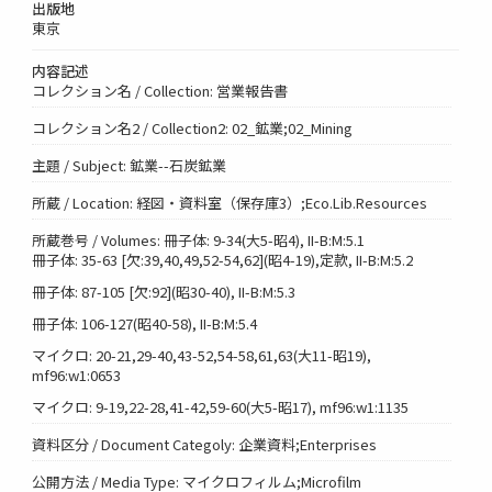
出版地
東京
内容記述
コレクション名 / Collection: 営業報告書
コレクション名2 / Collection2: 02_鉱業;02_Mining
主題 / Subject: 鉱業--石炭鉱業
所蔵 / Location: 経図・資料室（保存庫3）;Eco.Lib.Resources
所蔵巻号 / Volumes: 冊子体: 9-34(大5-昭4), II-B:M:5.1
冊子体: 35-63 [欠:39,40,49,52-54,62](昭4-19),定款, II-B:M:5.2
冊子体: 87-105 [欠:92](昭30-40), II-B:M:5.3
冊子体: 106-127(昭40-58), II-B:M:5.4
マイクロ: 20-21,29-40,43-52,54-58,61,63(大11-昭19),
mf96:w1:0653
マイクロ: 9-19,22-28,41-42,59-60(大5-昭17), mf96:w1:1135
資料区分 / Document Categoly: 企業資料;Enterprises
公開方法 / Media Type: マイクロフィルム;Microfilm