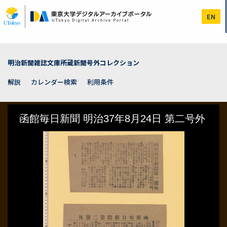
メ
イ
EN
ン
コ
ン
テ
ン
明治新聞雑誌文庫所蔵新聞号外コレクション
ツ
に
解説
カレンダー検索
利用条件
移
動