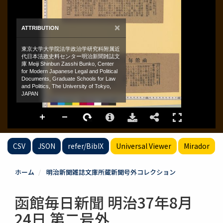
CSV
JSON
refer/BibIX
Universal Viewer
Mirador
ホーム
明治新聞雑誌文庫所蔵新聞号外コレクション
函館毎日新聞 明治37年8月
24日 第二号外