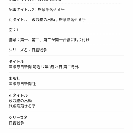
記事タイトル2：旅順陷落せる乎
別タイトル：敗残艦の出動；旅順陥落せる乎
面：1
備考：第一、第二、第三が同一台紙に貼り付け
シリーズ名：日露戦争
タイトル
函館毎日新聞 明治37年8月24日 第二号外
出版社
函館毎日新聞社
別タイトル
敗残艦の出動
旅順陥落せる乎
シリーズ名
日露戦争