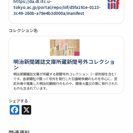
https://da.dl.itc.u-
tokyo.ac.jp/portal/repo/iiif/d5fa191e-0123-
3c49-260b-a78e4b3d000a/manifest
コレクション名
明治新聞雑誌文庫所蔵新聞号外コレクショ
ン
明治新聞雑誌文庫が所蔵する新聞号外コレクション（一部附録を含む）
です。各新聞社が競って号外を発行した日露戦争期のものを中心に、宮
武外骨が蒐集した明治初期発行のものや、関東大震災の際に発行された
ものも含まれています。
シェアする
Facebook
X
関連資料