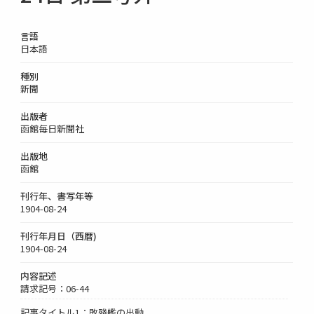
言語
日本語
種別
新聞
出版者
函館毎日新聞社
出版地
函館
刊行年、書写年等
1904-08-24
刊行年月日（西暦)
1904-08-24
内容記述
請求記号：06-44
記事タイトル1：敗殘艦の出動