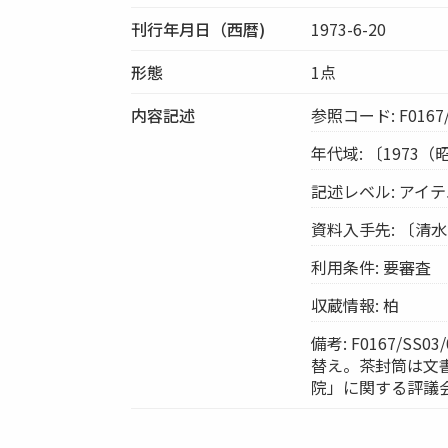
刊行年月日（西暦)
1973-6-20
形態
1点
内容記述
参照コード: F0167/
年代域: 〔1973（
記述レベル: アイ
資料入手先: 〔清
利用条件: 要審査
収蔵情報: 柏
備考: F0167/S
替え。茶封筒は文書と
院」に関する評議