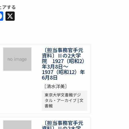
ェアする
Facebook
X
〔担当事務官手元
資料〕Ⅲの2大学
院 1927（昭和2）
年3月8日～
1937（昭和12）年
6月8日
〔清水洋美〕
東京大学文書館デジ
タル・アーカイブ | 文
書館
〔担当事務官手元
資料〕Ⅲの2大学