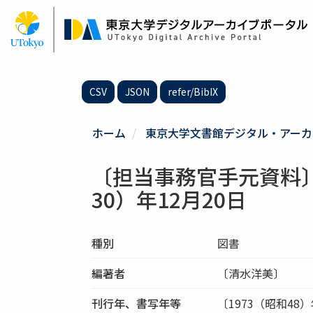
メ
イ
ン
コ
ン
テ
CSV
JSON
refer/BibIX
ン
ツ
に
ホーム
東京大学文書館デジタル・アーカ
移
動
〔担当事務官手元資料〕Ⅲ
30）年12月20日
種別
図書
編著者
〔清水洋美〕
刊行年、書写年等
〔1973（昭和48