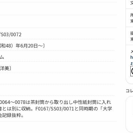
S03/0072
昭和48）年6月20日～〕
テム
h
z
水洋美〕
コ
S03/0064～0078は茶封筒から取り出し中性紙封筒に入れ
は別に収納。F0167/SS03/0071と同時期の「大学
会記録抜粋。