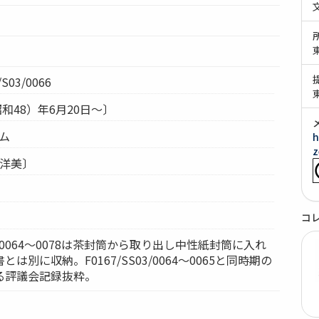
S03/0066
昭和48）年6月20日～〕
テム
h
z
水洋美〕
コ
S03/0064～0078は茶封筒から取り出し中性紙封筒に入れ
は別に収納。F0167/SS03/0064～0065と同時期の
る評議会記録抜粋。