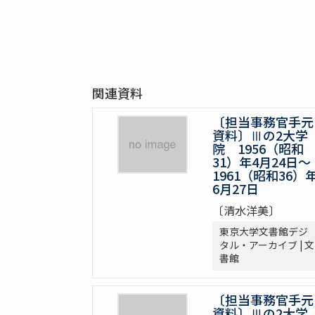
関連資料
〔担当事務官手元
資料〕Ⅲの2大学
院 1956（昭和
31）年4月24日～
1961（昭和36）
6月27日
〔清水洋美〕
東京大学文書館デジ
タル・アーカイブ | 文
書館
〔担当事務官手元
資料〕Ⅲの2大学