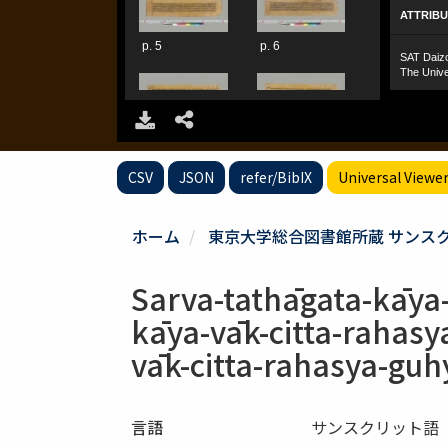
CSV
JSON
refer/BibIX
Universal Viewe
ホーム
東京大学総合図書館所蔵 サンス
Sarva-tathāgata-kāya
kāya-vāk-citta-rahas
vāk-citta-rahasya-gu
言語
サンスクリット語