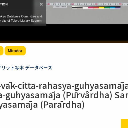
r
Mirador
クリット写本 データベース
-vāk-citta-rahasya-guhyasamāja
ya-guhyasamāja (Pūrvârdha) Sar
hyasamāja (Parārdha)