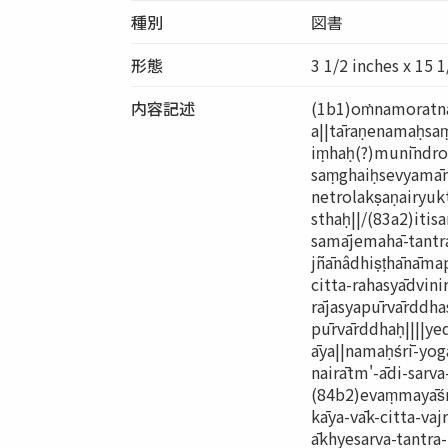
種別
図書
形態
3 1/2 inches x 15 1
内容記述
(1b1)oṁnamoratn
a||tāraṇenamaḥsa
iṃhaḥ(?)munīndro'
saṃghaiḥsevyamāno
netrolakṣaṇairyuk
sthaḥ||/(83a2)itis
samājemahā-tantra
jñānâdhiṣṭhānāmapa
citta-rahasyādvin
rājasyapūrvārddh
pūrvārddhaḥ||||ye
āya||namaḥśrī-yog
nairātm'-ādi-sarv
(84b2)evaṃmayāśru
kāya-vāk-citta-va
ākhyesarva-tantra