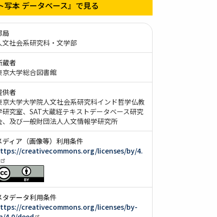
ト写本 データベース』で見る
部局
人文社会系研究科・文学部
所蔵者
東京大学総合図書館
提供者
東京大学大学院人文社会系研究科インド哲学仏教
学研究室、SAT大蔵経テキストデータベース研究
会、及び一般財団法人人文情報学研究所
メディア（画像等）利用条件
ttps://creativecommons.org/licenses/by/4.
メタデータ利用条件
ttps://creativecommons.org/licenses/by-
a/4.0/deed