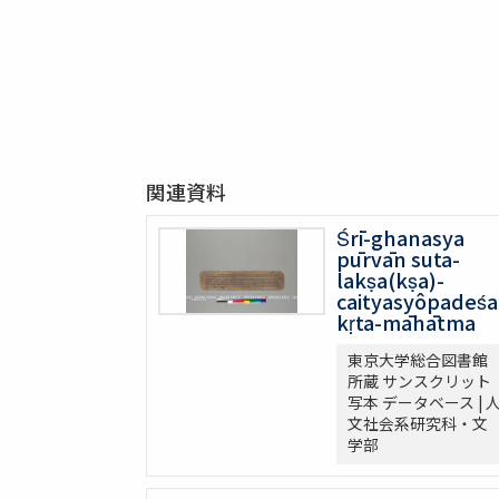
関連資料
Śrī-ghanasya
pūrvān suta-
lakṣa(kṣa)-
caityasyôpadeśa
kṛta-māhātma
東京大学総合図書館
所蔵 サンスクリット
写本 データベース | 
文社会系研究科・文
学部