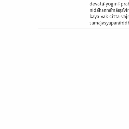
devatā-yoginī-pra
nidānannāmâṣṭāviṃ
kāya-vāk-citta-va
samājasyaparārddh