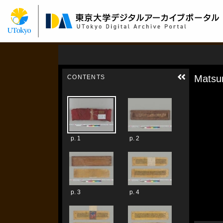
メ
イ
ン
コ
ン
テ
ン
ツ
に
移
動