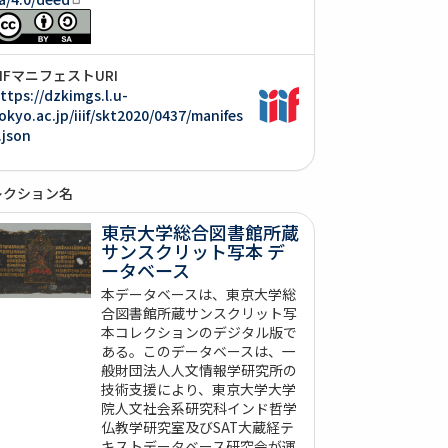
IIIFマニフェストURI
ttps://dzkimgs.l.u-
okyo.ac.jp/iiif/skt2020/0437/manifes
.json
レクション名
東京大学総合図書館所蔵
サンスクリット写本 デ
ータベース
本データベースは、東京大学総
合図書館所蔵サンスクリット写
本コレクションのデジタル版で
ある。このデータベースは、一
般財団法人人文情報学研究所の
技術支援により、東京大学大学
院人文社会系研究科インド哲学
仏教学研究室及びSAT大蔵経テ
キストデータベース研究会が運