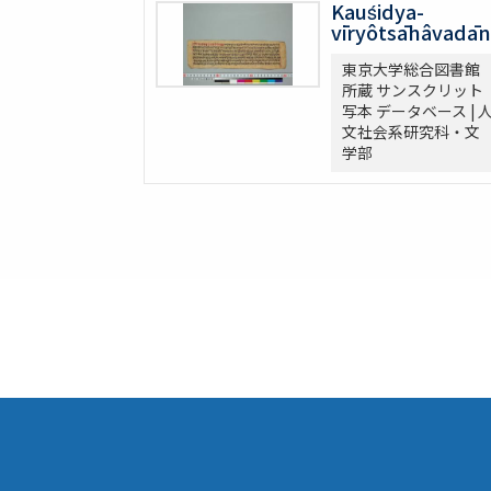
Kauśidya-
vīryôtsāhâvadā
東京大学総合図書館
所蔵 サンスクリット
写本 データベース | 
文社会系研究科・文
学部