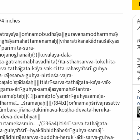
/4 inches
atrayāya||oṁnamobudhāya||guravenamodharmmāy
ṃghāyamahattamenamaḥ||viharatikanakâdrauśākyas
parimita-sura-
janoghanaiḥ(!)|kuvalaya-dala-
ta-gātraḥsmabhavadhita(?)ṭa-sthaḥsarvva-lokehita-
arva-tathāgata-kāya-vak-citta-rahasyātśrī-guhya-
-rājesarva-guhya-nirdeśa-vajra-
ṭalo'ṣṭādaśaḥ||||itiśrī-sarva-tathāgata-kāya-vāk-
irgama-śrī-guhya-samājasyamahā-tantra-
assamāptaḥ||○||samāpto'yaṃśrī-guhyasamāja-
h
dharmā......śramaṇaḥ||||/(84b1)oṁnamaḥśrīvajrasattv
0
âmbara-jñāna-ḍākinīnava-koṣṭha-devatā-heruka-
a-deva-devībhyaḥ||
tamekasmin...../(236a4)itiśrī-sarva-tathāgata-
jra-guhyātśrī--hyakâbhidhāneśrī-guhya-samāj'-
h
-rājâdhirājesarvva-buddha-heruk'-ādi-sarva-guhya-
s