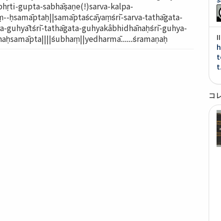
bhṛti-gupta-sabhāṣaṇe(!)sarva-kalpa-
--ḥsamāptaḥ||samāptaścāyaṃśrī-sarva-tathāgata-
jra-guhyātśrī-tathāgata-guhyakâbhidhānaḥśrī-guhya-
aḥsamāpta||||śubhaṃ||yedharmā......śramaṇaḥ
h
t
t
コ