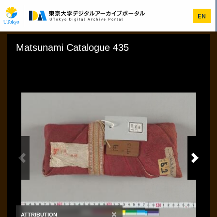
メ
イ
EN
ン
コ
ン
テ
ン
ツ
に
移
動