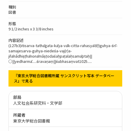
種別
図書
形態
9 1/2 inches x 3 3/8 inches
内容記述
(127b3)itisarva-tathāgata-kāya-vāk-citta-rahasyād(!)guhya-śrī-
samajesarva-guhya-niedeśa-vaj(r)a-
jñānâdhiṣṭhānonāmâṣṭodaśaḥpaṭalaḥsamāptaḥ||
○||yedharmā.....śravaṇaṃ||śubhasaṃvat1025.....
『東京大学総合図書館所蔵 サンスクリット写本 データベー
ス』で見る
部局
人文社会系研究科・文学部
所蔵者
東京大学総合図書館