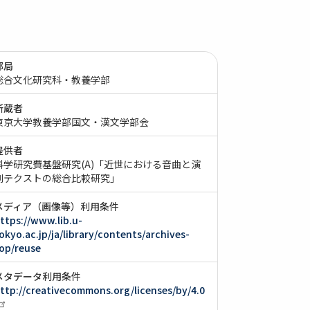
部局
総合文化研究科・教養学部
所蔵者
東京大学教養学部国文・漢文学部会
提供者
科学研究費基盤研究(A)「近世における音曲と演
劇テクストの総合比較研究」
メディア（画像等）利用条件
ttps://www.lib.u-
okyo.ac.jp/ja/library/contents/archives-
op/reuse
メタデータ利用条件
ttp://creativecommons.org/licenses/by/4.0