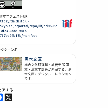
IIIFマニフェストURI
ttps://da.dl.itc.u-
okyo.ac.jp/portal/repo/iiif/dd9696d
-af23-4aad-9816-
717ec94b17b/manifest
レクション名
黒木文庫
総合文化研究科・教養学部 国
文・漢文学部会が所蔵する、黒
木文庫のデジタルコレクション
です。
ェアする
Facebook
X