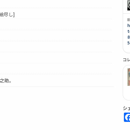
絵尽し]
h
t
8
5
コ
璃之助。
シ