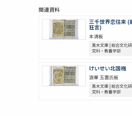
関連資料
三千世界恋往来 (
狂言)
本清板
黒木文庫 | 総合文化研
究科・教養学部
けいせい北国梅
浪華 玉置氏板
黒木文庫 | 総合文化研
究科・教養学部