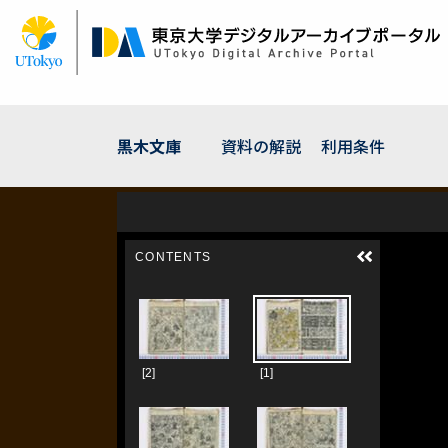
メ
イ
ン
コ
ン
テ
ン
黒木文庫
資料の解説
利用条件
ツ
に
移
動