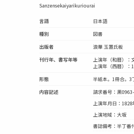
Sanzensekaiyarikuriourai
言語
日本語
種別
図書
出版者
浪華 玉置氏板
刊行年、書写年等
上演年（和暦）：文
上演年（西暦）：1
形態
半紙本。1冊合。3
内容記述
請求番号：黒0963-B
上演年月日：1828
上演地域：大坂
書誌備考：半丁番