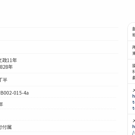
政11年
828年
丁半
002-015-4a
h
t
年
t
付付属
h
/