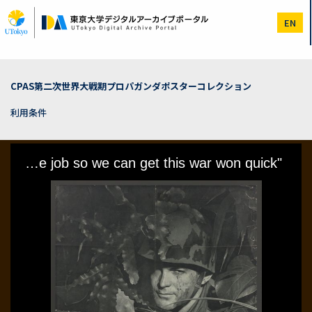
メ
イ
EN
ン
コ
ン
テ
ン
CPAS第二次世界大戦期プロパガンダポスターコレクション
ツ
に
利用条件
移
動