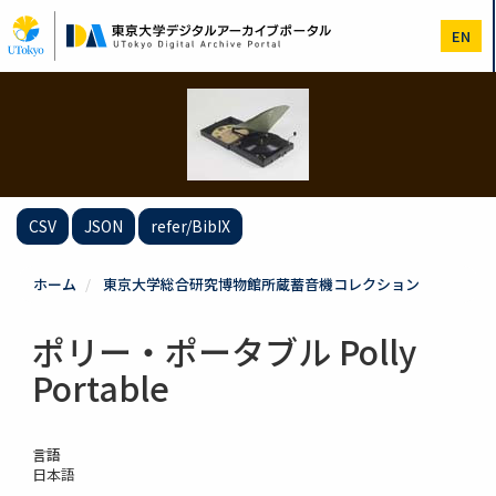
メ
イ
EN
ン
コ
ン
テ
ン
ツ
に
移
動
CSV
JSON
refer/BibIX
ホーム
東京大学総合研究博物館所蔵蓄音機コレクション
ポリー・ポータブル Polly
Portable
言語
日本語