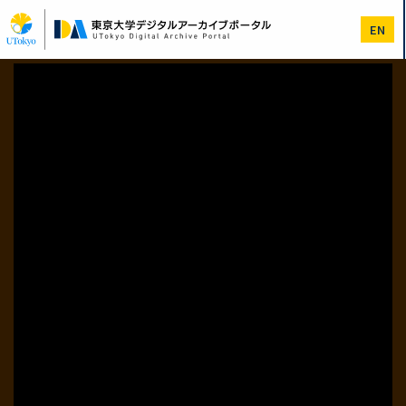
メ
イ
EN
ン
コ
ン
テ
ン
ツ
に
移
動