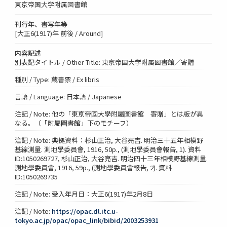
東京帝国大学附属図書館
刊行年、書写年等
[大正6(1917)年 前後 / Around]
内容記述
別表記タイトル / Other Title: 東京帝国大学附属図書館／寄贈
種別 / Type: 蔵書票 / Ex libris
言語 / Language: 日本語 / Japanese
注記 / Note: 他の「東亰帝國大學附屬圖書館 寄贈」とは版が異
なる。（「附屬圖書館」下のモチーフ）
注記 / Note: 典拠資料：杉山正治, 大谷亮吉. 明治三十五年相模野
基線測量. 測地學委員會, 1916, 50p., (測地學委員會報告, 1). 資料
ID:1050269727, 杉山正治, 大谷亮吉. 明治四十三年相模野基線測量.
測地學委員會, 1916, 59p., (測地學委員會報告, 2). 資料
ID:1050269735
注記 / Note: 受入年月日：大正6(1917)年2月8日
注記 / Note:
https://opac.dl.itc.u-
tokyo.ac.jp/opac/opac_link/bibid/2003253931