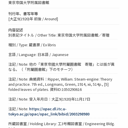
東京帝国大学附属図書館
刊行年、書写年等
[大正9(1920)年 前後 / Around]
内容記述
別表記タイトル / Other Title: 東京帝国大学附属図書館／寄贈
種別 / Type: 蔵書票 / Ex libris
言語 / Language: 日本語 / Japanese
注記 / Note: 他の「東亰帝國大學附屬圖書館 寄贈」とは版が異
なる。（「附屬圖書館」下のモチーフ）
注記 / Note: 典拠資料：Ripper, William. Steam-engine: Theory
and practice. 7th ed., Longmans, Green, 1914, xii, 514p., [5]
folded leaves of plates. 資料ID:1050290616
注記 / Note: 受入年月日：大正9(1920)年11月17日
注記 / Note:
https://opac.dl.itc.u-
tokyo.ac.jp/opac/opac_link/bibid/2003298980
所蔵図書室 / Holding Library: 工3号館図書室 / Engineering Bldg.