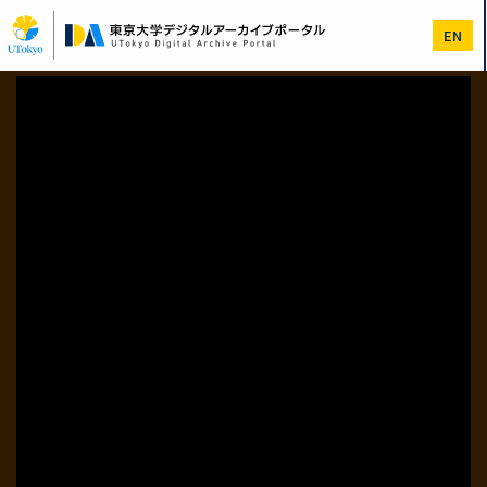
メ
イ
EN
ン
コ
ン
テ
ン
ツ
に
移
動