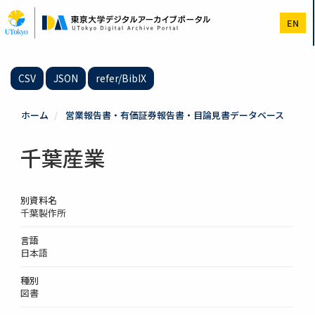
メ
イ
EN
ン
コ
ン
テ
CSV
JSON
refer/BibIX
ン
ツ
に
ホーム
営業報告書・有価証券報告書・目論見書データベース
移
動
千葉産業
別資料名
千葉製作所
言語
日本語
種別
図書