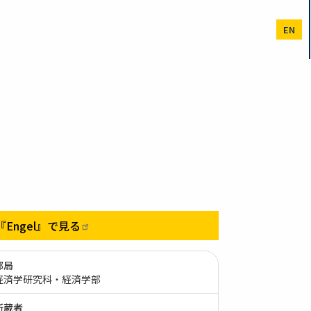
EN
『Engel』で見る
部局
経済学研究科・経済学部
所蔵者