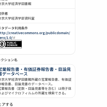
東京大学経済学図書館
提供者
東京大学経済学部資料室
メタデータ利用条件
ttp://creativecommons.org/publicdomain/
ero/1.0/
レクション名
営業報告書・有価証券報告書・目論見
書データベース
東京大学経済学図書館所蔵の営業報告書、有価証
券報告書、目論見書のデータベース。
営業報告書（定款・目論見書等を含む）は冊子体
およびマイクロフィルムの所蔵を検索できる。
ェアする