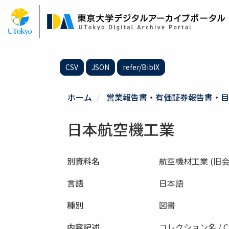
メ
イ
ン
コ
ン
テ
CSV
JSON
refer/BibIX
ン
ツ
に
ホーム
営業報告書・有価証券報告書・目
移
動
日本航空機工業
別資料名
航空機材工業 (旧会
言語
日本語
種別
図書
内容記述
コレクション名 / Co