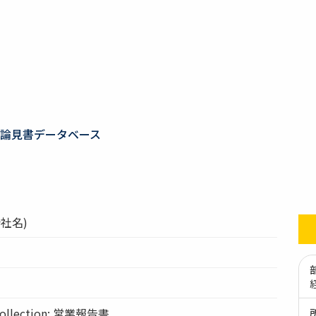
論見書データベース
社名)
llection: 営業報告書