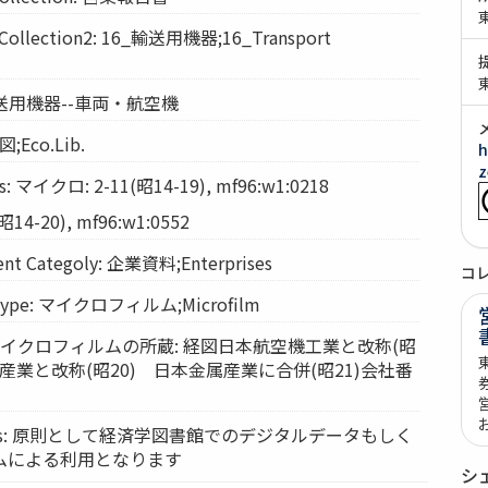
llection2: 16_輸送用機器;16_Transport
: 輸送用機器--車両・航空機
図;Eco.Lib.
h
z
: マイクロ: 2-11(昭14-19), mf96:w1:0218
14-20), mf96:w1:0552
t Categoly: 企業資料;Enterprises
コ
Type: マイクロフィルム;Microfilm
ts: マイクロフィルムの所蔵: 経図日本航空機工業と改称(昭
産業と改称(昭20) 日本金属産業に合併(昭21)会社番
vices: 原則として経済学図書館でのデジタルデータもしく
ムによる利用となります
シ