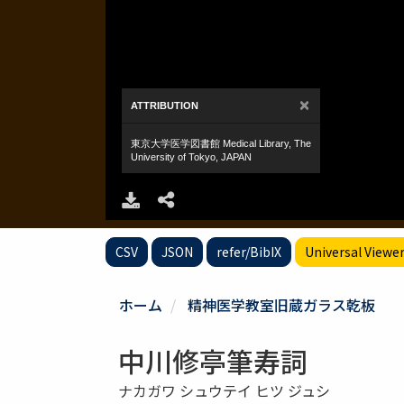
CSV
JSON
refer/BibIX
Universal Viewe
ホーム
精神医学教室旧蔵ガラス乾板
中川修亭筆寿詞
ナカガワ シュウテイ ヒツ ジュシ