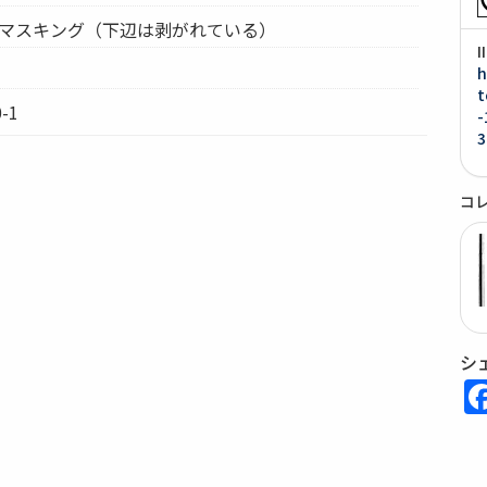
、マスキング（下辺は剥がれている）
h
t
-1
-
3
コ
シ