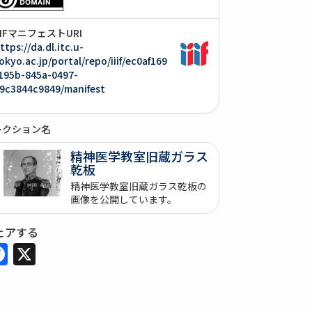
IIIFマニフェストURI
ttps://da.dl.itc.u-
okyo.ac.jp/portal/repo/iiif/ec0af169
195b-845a-0497-
9c3844c9849/manifest
レクション名
精神医学教室旧蔵ガラス
乾板
精神医学教室旧蔵ガラス乾板の
画像を公開しています。
ェアする
Facebook
X