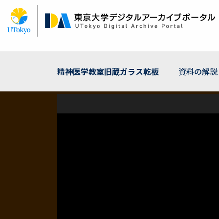
メ
イ
ン
コ
ン
テ
ン
精神医学教室旧蔵ガラス乾板
資料の解説
ツ
に
移
動