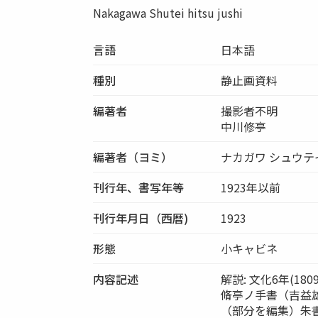
Nakagawa Shutei hitsu jushi
言語
日本語
種別
静止画資料
編著者
撮影者不明
中川修亭
編著者（ヨミ）
ナカガワ シュウテ
刊行年、書写年等
1923年以前
刊行年月日（西暦)
1923
形態
小キャビネ
内容記述
解説: 文化6年(1
脩亭ノ手書（吉益
（部分を編集）朱書