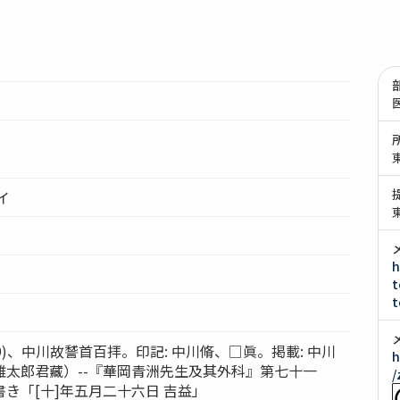
イ
h
t
t
809)、中川故諬首百拝。印記: 中川脩、□眞。掲載: 中川
h
雄太郎君藏）--『華岡青洲先生及其外科』第七十一
/
き「[十]年五月二十六日 吉益」