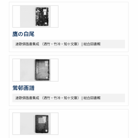
鷹の白尾
連歌俳諧書集成 （洒竹・竹冷・知十文庫） | 総合図書館
鶯邨画譜
連歌俳諧書集成 （洒竹・竹冷・知十文庫） | 総合図書館