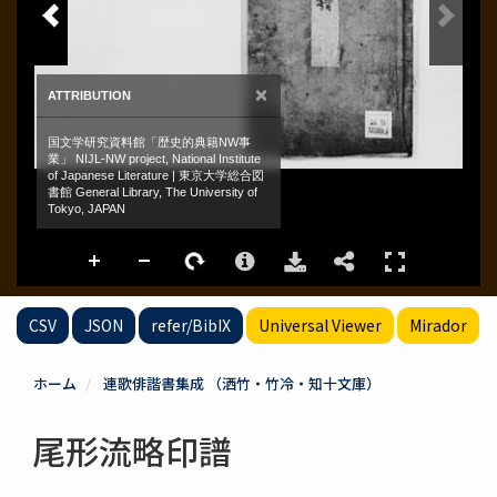
CSV
JSON
refer/BibIX
Universal Viewer
Mirador
ホーム
連歌俳諧書集成 （洒竹・竹冷・知十文庫）
尾形流略印譜