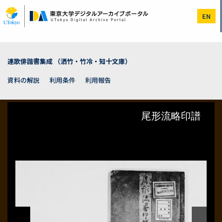
メ
イ
EN
ン
コ
ン
テ
ン
連歌俳諧書集成 （洒竹・竹冷・知十文庫）
ツ
に
資料の解説
利用条件
利用報告
移
動