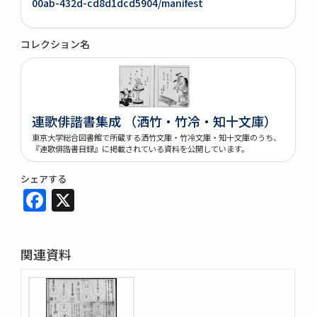
00ab-432d-cd8d1dcd5904/manifest
コレクション名
連歌俳諧書集成 （洒竹・竹冷・知十文庫）
東京大学総合図書館で所蔵する洒竹文庫・竹冷文庫・知十文庫のうち、
『連歌俳諧書目録』に掲載されている資料を公開しています。
シェアする
Facebook
X
関連資料