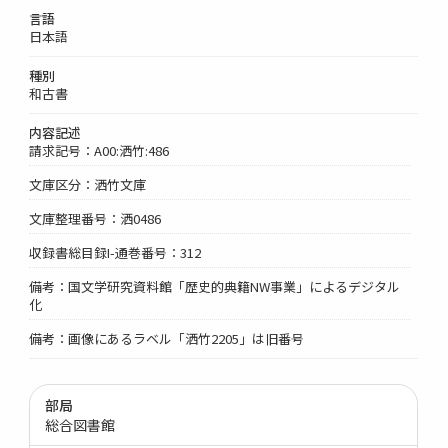
言語
日本語
種別
和古書
内容記述
請求記号：A00:洒竹:486
文庫区分：洒竹文庫
文庫整理番号：洒0486
収録書総目録I-通巻番号：312
備考：国文学研究資料館「歴史的典籍NW事業」によるデジタル
化
備考：画像にあるラベル「洒竹2205」は旧番号
部局
総合図書館