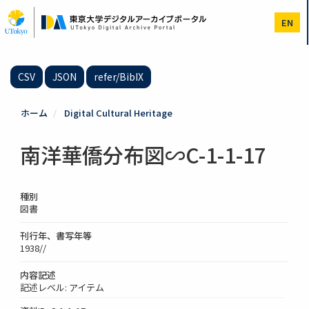
メ
イ
EN
ン
コ
ン
テ
CSV
JSON
refer/BibIX
ン
ツ
に
ホーム
Digital Cultural Heritage
移
動
南洋華僑分布図∽C-1-1-17
種別
図書
刊行年、書写年等
1938//
内容記述
記述レベル: アイテム