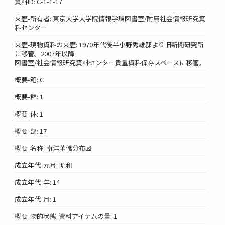
資料ID: C-1-1-17
来歴-所有者: 東京大学大学院情報学環図書室/附属社会情報研究資
料センター
来歴-現物資料の来歴: 1970年代後半小野秀雄邸より旧新聞研究所
に移管。2007年以降
図書室/社会情報研究資料センター貴重資料保存スペースに移管。
概要-箱: C
概要-群: 1
概要-体: 1
概要-部: 17
概要-名称: 南洋華僑分布図
成立年代-元号: 昭和
成立年代-年: 14
成立年代-月: 1
概要-物的状態-資料アイテムの量: 1