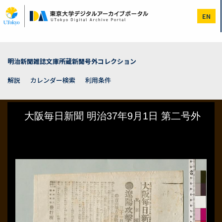
メ
イ
EN
ン
コ
ン
テ
ン
明治新聞雑誌文庫所蔵新聞号外コレクション
ツ
に
解説
カレンダー検索
利用条件
移
動