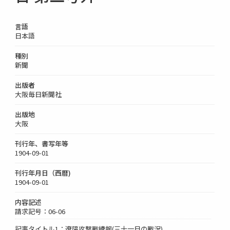
言語
日本語
種別
新聞
出版者
大阪毎日新聞社
出版地
大阪
刊行年、書写年等
1904-09-01
刊行年月日（西暦)
1904-09-01
内容記述
請求記号：06-06
記事タイトル1：遼陽攻撃戰續報(三十一日の戰況)