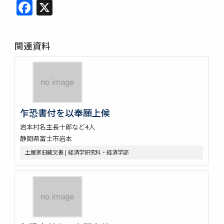
Facebook
X
関連資料
乍恐書付を以奉願上候
岩本村名主長十郎など4人
静岡県富士市岩本
土屋家旧蔵文書 | 経済学研究科・経済学部