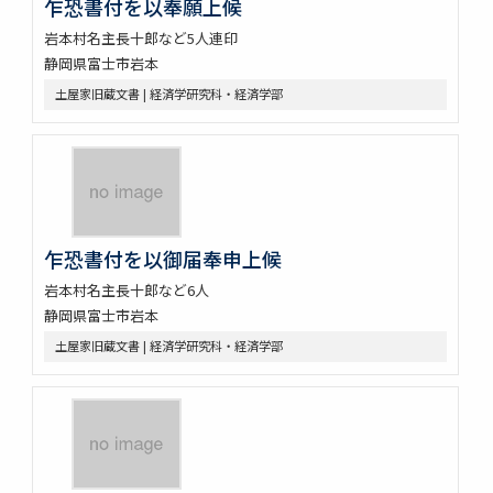
乍恐書付を以奉願上候
岩本村名主長十郎など5人連印
静岡県富士市岩本
土屋家旧蔵文書 | 経済学研究科・経済学部
乍恐書付を以御届奉申上候
岩本村名主長十郎など6人
静岡県富士市岩本
土屋家旧蔵文書 | 経済学研究科・経済学部