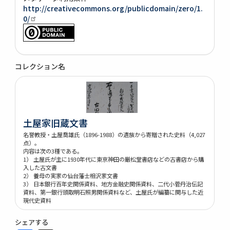
http://creativecommons.org/publicdomain/zero/1.
0/
コレクション名
土屋家旧蔵文書
名誉教授・土屋喬雄氏（1896-1988）の遺族から寄贈された史料（4,027
点）。
内容は次の3種である。
1） 土屋氏が主に1930年代に東京神田の厳松堂書店などの古書店から購
入した古文書
2） 養母の実家の仙台藩士相沢家文書
3） 日本銀行百年史関係資料、地方金融史関係資料、二代小菅丹治伝記
資料、第一銀行頭取明石照男関係資料など、土屋氏が編纂に関与した近
現代史資料
シェアする