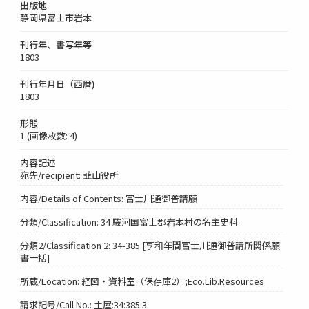
出版地
静岡県富士市岩本
刊行年、書写年等
1803
刊行年月日（西暦)
1803
形態
1 (画像枚数: 4)
内容記述
宛先/recipient: 韮山役所
内容/Details of Contents: 富士川通御普請願
分類/Classification: 34 駿河国富士郡岩本村の名主史料
分類2/Classification 2: 34-385 [享和年間富士川通御普請所関係願
書一括]
所蔵/Location: 経図・資料室（保存庫2）;Eco.Lib.Resources
請求記号/Call No.: 土屋:34:385:3