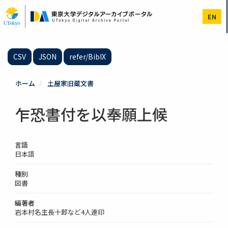
メ
イ
EN
ン
コ
ン
テ
CSV
JSON
refer/BibIX
ン
ツ
に
ホーム
土屋家旧蔵文書
移
動
乍恐書付を以奉願上候
言語
日本語
種別
図書
編著者
岩本村名主長十郎など4人連印