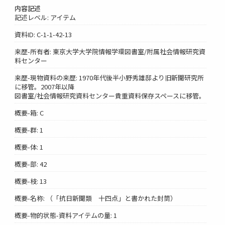
内容記述
記述レベル: アイテム
資料ID: C-1-1-42-13
来歴-所有者: 東京大学大学院情報学環図書室/附属社会情報研究資
料センター
来歴-現物資料の来歴: 1970年代後半小野秀雄邸より旧新聞研究所
に移管。2007年以降
図書室/社会情報研究資料センター貴重資料保存スペースに移管。
概要-箱: C
概要-群: 1
概要-体: 1
概要-部: 42
概要-枝: 13
概要-名称: （「抗日新聞類 十四点」と書かれた封筒）
概要-物的状態-資料アイテムの量: 1