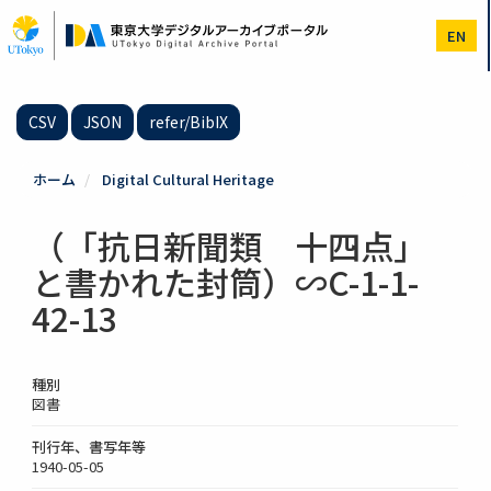
メ
イ
EN
ン
コ
ン
テ
CSV
JSON
refer/BibIX
ン
ツ
に
ホーム
Digital Cultural Heritage
移
動
（「抗日新聞類 十四点」
と書かれた封筒）∽C-1-1-
42-13
種別
図書
刊行年、書写年等
1940-05-05