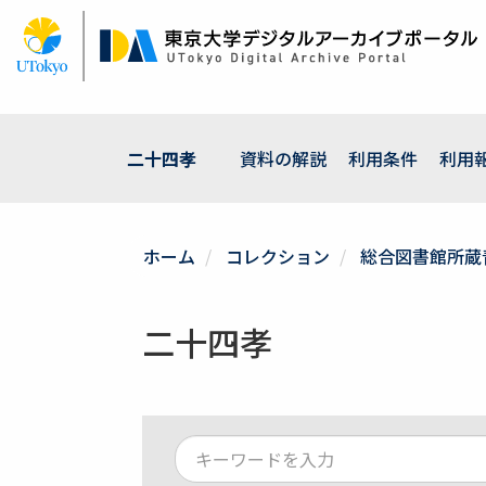
メ
イ
ン
コ
ン
テ
ン
二十四孝
資料の解説
利用条件
利用
ツ
に
移
動
ホーム
コレクション
総合図書館所蔵
二十四孝